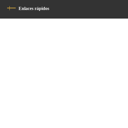
Enlaces rápidos
Política De Privacidad
Código De Conducta
Contacto
Latin Patriarchate Road
P.O.B 14152, Jerusalem 9114101
Tel
: +972 (2) 6471400
Email:
Chancellery@lpj.org
Boletín de noticias