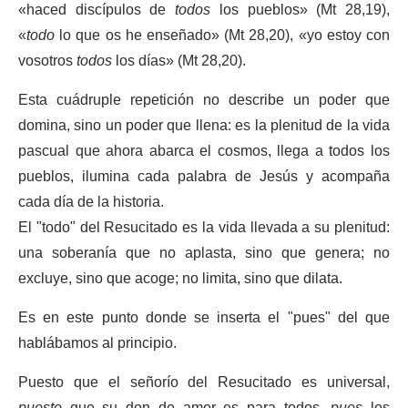
«haced discípulos de
todos
los pueblos» (Mt 28,19),
«
todo
lo que os he enseñado» (Mt 28,20), «yo estoy con
vosotros
todos
los días» (Mt 28,20).
Esta cuádruple repetición no describe un poder que
domina, sino un poder que llena: es la plenitud de la vida
pascual que ahora abarca el cosmos, llega a todos los
pueblos, ilumina cada palabra de Jesús y acompaña
cada día de la historia.
El "todo" del Resucitado es la vida llevada a su plenitud:
una soberanía que no aplasta, sino que genera; no
excluye, sino que acoge; no limita, sino que dilata.
Es en este punto donde se inserta el "pues" del que
hablábamos al principio.
Puesto que el señorío del Resucitado es universal,
puesto
que su don de amor es para todos,
pues
los