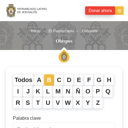
Donar ahora
Inicio
El Patriarcado
Diócesis
Obispos
Todos
A
B
C
D
E
F
G
H
I
J
K
L
M
N
Ñ
O
P
Q
R
S
T
U
V
W
X
Y
Z
Palabra clave