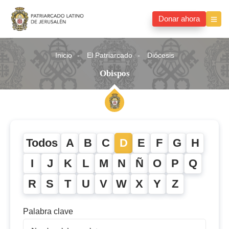
Donar ahora
Inicio
El Patriarcado
Diócesis
Obispos
Todos
A
B
C
D
E
F
G
H
I
J
K
L
M
N
Ñ
O
P
Q
R
S
T
U
V
W
X
Y
Z
Palabra clave