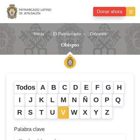
Donar ahora
Inicio
El Patriarcado
Diócesis
Obispos
Todos
A
B
C
D
E
F
G
H
I
J
K
L
M
N
Ñ
O
P
Q
R
S
T
U
V
W
X
Y
Z
Palabra clave