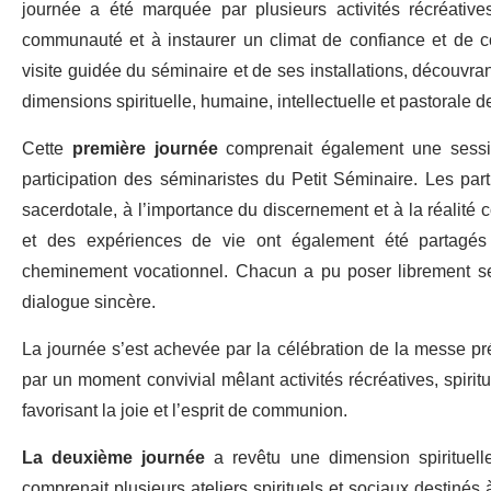
journée a été marquée par plusieurs activités récréative
communauté et à instaurer un climat de confiance et de co
visite guidée du séminaire et de ses installations, découvrant
dimensions spirituelle, humaine, intellectuelle et pastorale d
Cette
première journée
comprenait également une session
participation des séminaristes du Petit Séminaire. Les partic
sacerdotale, à l’importance du discernement et à la réalité
et des expériences de vie ont également été partagés 
cheminement vocationnel. Chacun a pu poser librement ses
dialogue sincère.
La journée s’est achevée par la célébration de la messe pr
par un moment convivial mêlant activités récréatives, spiritue
favorisant la joie et l’esprit de communion.
La deuxième journée
a revêtu une dimension spirituel
comprenait plusieurs ateliers spirituels et sociaux destinés 