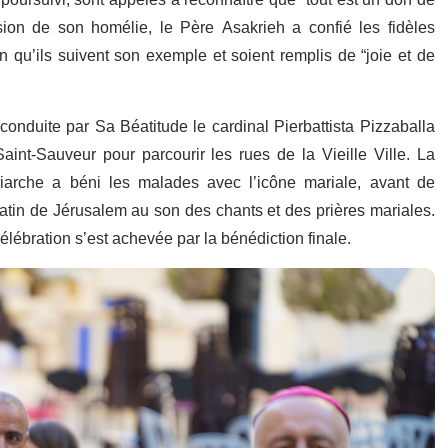
l poursuivi, sont appelés à reconnaître que “tout est un don de
sion de son homélie, le Père Asakrieh a confié les fidèles
n qu’ils suivent son exemple et soient remplis de “joie et de
 conduite par Sa Béatitude le cardinal Pierbattista Pizzaballa
aint-Sauveur pour parcourir les rues de la Vieille Ville. La
riarche a béni les malades avec l’icône mariale, avant de
latin de Jérusalem au son des chants et des prières mariales.
élébration s’est achevée par la bénédiction finale.