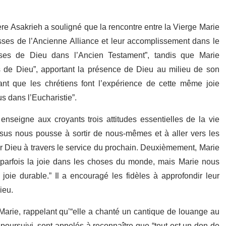
Père Asakrieh a souligné que la rencontre entre la Vierge Marie
esses de l’Ancienne Alliance et leur accomplissement dans le
messes de Dieu dans l’Ancien Testament”, tandis que Marie
 de Dieu”, apportant la présence de Dieu au milieu de son
utant que les chrétiens font l’expérience de cette même joie
s dans l’Eucharistie”.
nseigne aux croyants trois attitudes essentielles de la vie
Jésus nous pousse à sortir de nous-mêmes et à aller vers les
vir Dieu à travers le service du prochain. Deuxièmement, Marie
 parfois la joie dans les choses du monde, mais Marie nous
ie durable.” Il a encouragé les fidèles à approfondir leur
ieu.
 Marie, rappelant qu’“elle a chanté un cantique de louange au