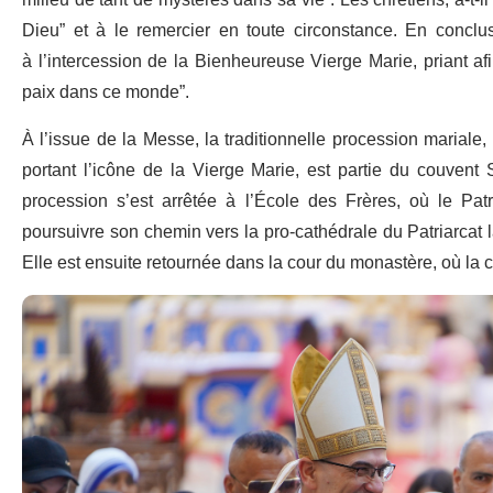
milieu de tant de mystères dans sa vie”. Les chrétiens, a-t-i
Dieu” et à le remercier en toute circonstance. En conclu
à l’intercession de la Bienheureuse Vierge Marie, priant afi
paix dans ce monde”.
À l’issue de la Messe, la traditionnelle procession mariale,
portant l’icône de la Vierge Marie, est partie du couvent S
procession s’est arrêtée à l’École des Frères, où le Pat
poursuivre son chemin vers la pro-cathédrale du Patriarcat 
Elle est ensuite retournée dans la cour du monastère, où la c