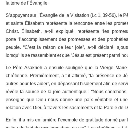
la terre de l’Évangile.
S’appuyant sur l’Évangile de la Visitation (Lc 1, 39-56), le 
et sainte Élisabeth représente la rencontre entre les prom
Christ. Élisabeth, a-t-il expliqué, représente “les pro
porte “l’accomplissement des promesses et des prophéties
peuple. “C’est la raison de leur joie”, a-t-il déclaré, ajo
lorsqu’ils se rassemblent et que “Jésus est présent parmi nou
Le Père Asakrieh a ensuite souligné que la Vierge Marie e
chrétienne. Premièrement, a-t-il affirmé, “la présence de 
autres pour les aider”, en dépassant l’isolement afin de ser
révèle la source de la joie authentique : “Nous cherchons
enseigne que Dieu nous donne une paix véritable et une jo
relation avec Dieu à travers les sacrements et la Parole de D
Enfin, il a mis en lumière l’exemple de gratitude donné par