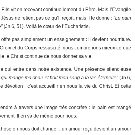
le Fils vit en recevant continuellement du Père. Mais l’Évangile
Jésus ne retient pas ce qu’Il reçoit, mais Il le donne :
“Le pain
e”
(Jn 6, 51). Voilà le cœur de l’Eucharistie.
 offre pas simplement un enseignement : Il devient nourriture.
la Croix et du Corps ressuscité, nous comprenons mieux ce que
elle le Christ continue de nous donner sa vie.
le qui entre dans notre existence. Une présence silencieuse
 qui mange ma chair et boit mon sang a la vie éternelle”
(Jn 6,
dévotion : c’est accueillir en nous la vie du Christ. Et cette
ndre à travers une image très concrète : le pain est mangé
uvement. Il en va de même pour nous.
 chose en nous doit changer : un amour reçu devient un amour