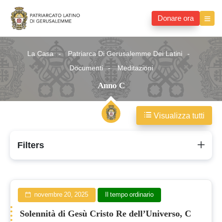
Donare ora
La Casa
Patriarca Di Gerusalemme Dei Latini
Documenti
Meditazioni
Anno C
Visualizza tutti
Anno
Filters
C
novembre 20, 2025
Il tempo ordinario
Solennità di Gesù Cristo Re dell’Universo, C