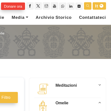
It
Donare ora
ie
Media
Archivio Storico
Contattateci
lie
Meditazioni
Filtro
Omelie