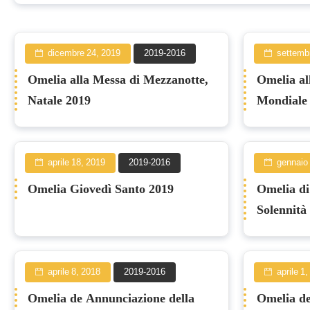
dicembre 24, 2019
2019-2016
settemb
Omelia alla Messa di Mezzanotte,
Omelia al
Natale 2019
Mondiale 
Rifugiato
aprile 18, 2019
2019-2016
gennaio 
Omelia Giovedì Santo 2019
Omelia di
Solennità
la Giorna
2019
aprile 8, 2018
2019-2016
aprile 1
Omelia de Annunciazione della
Omelia de