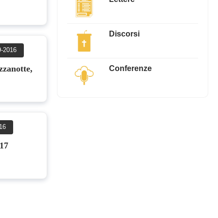
Discorsi
9-2016
Conferenze
zzanotte,
16
017