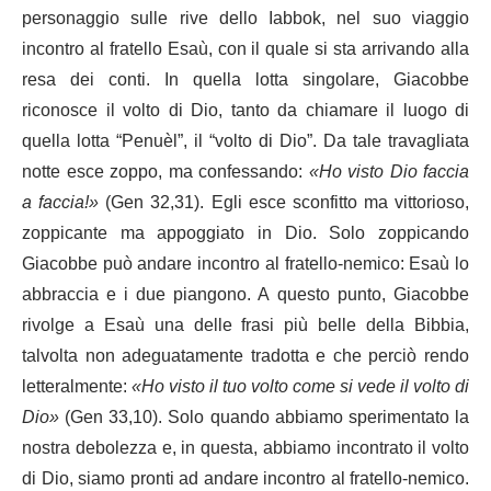
personaggio sulle rive dello Iabbok, nel suo viaggio
incontro al fratello Esaù, con il quale si sta arrivando alla
resa dei conti. In quella lotta singolare, Giacobbe
riconosce il volto di Dio, tanto da chiamare il luogo di
quella lotta “Penuèl”, il “volto di Dio”. Da tale travagliata
notte esce zoppo, ma confessando:
«Ho visto Dio faccia
a faccia!»
(Gen 32,31). Egli esce sconfitto ma vittorioso,
zoppicante ma appoggiato in Dio. Solo zoppicando
Giacobbe può andare incontro al fratello-nemico: Esaù lo
abbraccia e i due piangono. A questo punto, Giacobbe
rivolge a Esaù una delle frasi più belle della Bibbia,
talvolta non adeguatamente tradotta e che perciò rendo
letteralmente:
«Ho visto il tuo volto come si vede il volto di
Dio»
(Gen 33,10). Solo quando abbiamo sperimentato la
nostra debolezza e, in questa, abbiamo incontrato il volto
di Dio, siamo pronti ad andare incontro al fratello-nemico.