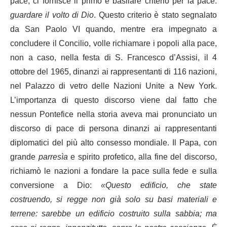
pace, ci fornisce il primo e basilare criterio per la pace:
guardare il volto di Dio
. Questo criterio è stato segnalato
da
San Paolo VI quando, mentre era impegnato a
concludere il Concilio, volle richiamare i popoli alla pace,
non a caso, nella festa di S. Francesco d’Assisi, il 4
ottobre del 1965, dinanzi ai rappresentanti di 116 nazioni,
nel Palazzo di vetro delle Nazioni Unite a New York.
L’importanza di questo discorso viene dal fatto che
nessun Pontefice nella storia aveva mai pronunciato un
discorso di pace di persona dinanzi ai rappresentanti
diplomatici del più alto consesso mondiale. Il Papa, con
grande
parresìa
e spirito profetico, alla fine del discorso,
richiamò le nazioni a fondare la pace sulla fede e sulla
conversione a Dio:
«
Questo edificio, che state
costruendo, si regge non già solo su basi materiali e
terrene: sarebbe un edificio costruito sulla sabbia; ma