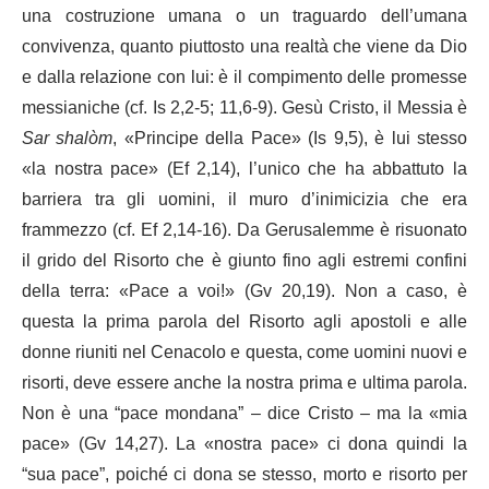
una costruzione umana o un traguardo dell’umana
convivenza, quanto piuttosto una realtà che viene da Dio
e dalla relazione con lui: è il compimento delle promesse
messianiche (cf. Is 2,2-5; 11,6-9). Gesù Cristo, il Messia è
Sar shalòm
,
«Principe della Pace» (Is 9,5), è lui stesso
«la nostra pace» (Ef 2,14), l’unico che ha abbattuto la
barriera tra gli uomini, il muro d’inimicizia che era
frammezzo (cf. Ef 2,14-16). Da Gerusalemme è risuonato
il grido del Risorto che è giunto fino agli estremi confini
della terra: «Pace a voi!» (Gv 20,19). Non a caso, è
questa la prima parola del Risorto agli apostoli e alle
donne riuniti nel Cenacolo e questa, come uomini nuovi e
risorti, deve essere anche la nostra prima e ultima parola.
Non è una “pace mondana” – dice Cristo – ma la «mia
pace» (Gv 14,27). La «nostra pace» ci dona quindi la
“sua pace”, poiché ci dona se stesso, morto e risorto per