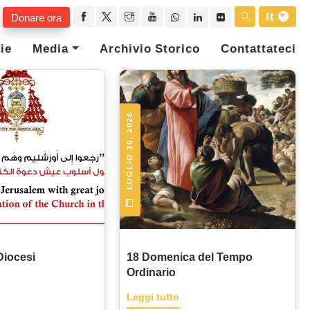
It
Donare ora
ie
Media
Archivio Storico
Contattateci
LUGLIO 30, 2026
 Diocesi
18 Domenica del Tempo
Ordinario
Leggi tutto