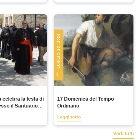
LUGLIO 23, 2026
 celebra la festa di
17 Domenica del Tempo
esso il Santuario
Ordinario
ad Ajloun
Leggi tutto
Vedi tutti