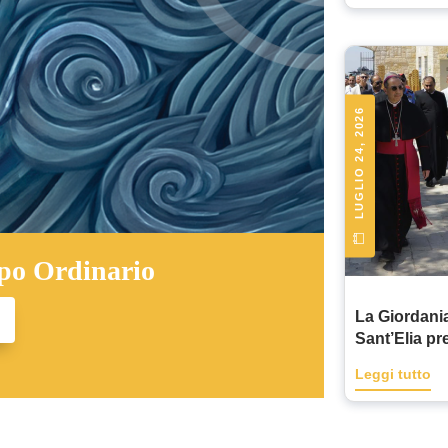
LUGLIO 24, 2026
po Ordinario
La Giordania
Sant’Elia pr
del Profeta 
Leggi tutto