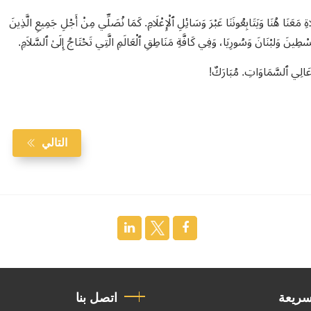
ِ مَعَنَا هُنَا وَيَتَابِعُونَنَا عَبْرَ وَسَائِلِ ٱلْإِعْلَامِ. كَمَا نُصَلِّي مِنْ أَجْلِ جَمِيعِ الَّذِينَ
لَسْطِينَ وَلبْنَانَ وَسُورِيَا، وَفِي كَافَّةِ مَنَاطِقِ ٱلْعَالَمِ الَّتِي تَحْتَاجُ إِلَىٰ ٱلسَّلاَمِ.
 أَعَالِي ٱلسَّمَاوَاتِ. مُبَارَكٌ!
التالي
سريعة
اتصل بنا