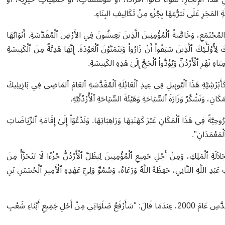
 المَجَرِ عَلَى تَبَرُّعِهَا بِجُزْءٍ مِنْ تَكَالِيفِ البِنَاءِ.
المُجْتَمَعِ، وَخَاصَّةً ٱلْمُؤْمِنِينَ الَّذِينَ يَعِيشُونَ فِي الأَرْضِ ٱلْمُقَدَّسَةِ. أَبْوَابُهَا
ِأُو۟لَـٰٓئِكَ ٱلَّذِينَ سَبَقُوا۟ أَنْ زَارُوا۟ وَيَتَمَنَّوْنَ ٱلْعَوْدَةَ. إِنَّهَا هَدِيَّةٌ مِنَ ٱلْكَنِيسَةِ
ِيَاهِ نَهْرِ ٱلْأُرْدُنِّ وَيُؤَدُّوا۟ ٱلْحَجَّ إِلَىٰ هَذِهِ الكَنِيسَةِ.
ا كَأَبَرْشِيَّةِ هَذَا ٱلْيُوبِيلِ فِي عِيدِ ٱلْعَائِلَةِ ٱلْمُقَدَّسَةِ ٱلعَامَ ٱلمَاضِي فِي بَازِيلِيكَ
نِ، وَنَشْكُرُ وَزَارَةَ ٱلسِّيَاحَةِ وَهَيْئَةَ السِّيَاحَةِ ٱلْأُرْدُنِّيَّةِ.
ً رُوحِيَّةً فِي هَذَا ٱلْمَكَانِ عَبْرَ كَهَنَتِهَا وَرَاهِبَاتِهَا. وَنَدْعُوٓا۟ إِلَىٰ إِقَامَةِ ٱلرِّيَاضَاتِ
لْمَعْمَدَانِ".
َةِ ٱلْمَلِكِ، وَمِنْ أَجْلِ جَمِيعِ ٱلْمُؤْمِنِينَ لِيَظَلَّ ٱلْأُرْدُنُّ جُزْءًا لَا يَتَجَزَّأُ مِنَ
ِ عَبْدِ اللَّهِ الثَّانِي، حَفِظَهُ اللَّهُ وَرَعَاهُ، وَسُمُوِّ وَلِيِّ عَهْدِهِ ٱلْأَمِيرِ ٱلْحُسَيْنِ بْنِ
كَمَا نُصَلِّي ٱلْيَوْمَ، كَمَا صَلَّىٰ البابَا يُوْحَنَّا بُولُسُ ٱلثَّانِي فِي هَذَا ٱلْمَوْقِعِ ٱلْمُقَدَّسِ عَامَ 2000، عِندَمَا قَالَ: "سَأَرْفَعُ صَلَوَاتِي مِنْ أَجْلِ جَمِيعِ أَبْنَاءِ شَعْبِ