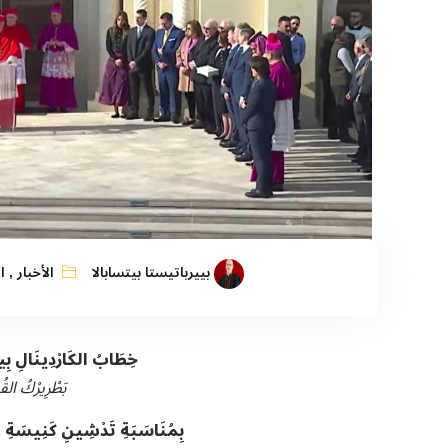
بييرباتيستا بيتسابالا
الأخبار
,
ا
خِطَابُ الكَارْدِينَالِ بِي
بَطْرِيرْكُ القُ
بِمُنَاسَبَةِ تَدْشِينِ كَنِيسَةِ ع