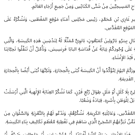
جِ المَسِيحِيِّينَ مِنْ شَتَّى الكَنَائِسِ وَمِنْ جَمِيعِ أَرْجَاءِ العَالَمِ.
مِيرِ غَازِي بْنِ مُحَمَّدٍ، رَئِيسِ مَجْلِسِ أَمَنَاءِ مَوْقِعِ المَغْطَسِ، وَنَشْكُرُهُ عَلَى
ا المَوْقِعِ المُقَدَّسِ.
َالِ بِيترُو بَارُولِينَ كَمَبْعُوثٍ بَابَوِيٍّ مُمَثِّلًا لَهُ لِتَدْشِينِ هَذِهِ الكَنِيسَةِ، وَالَّتِي
ِ عَلَى وُجُودِكُمْ نِيَابَةً عَنْ قُدَاسَةِ البابَا فَرِنسِيسَ، وَنَأْمُلُ أَنْ تَنَقُلُوا تَحِيَّاتِنَا
َيْدَ الإِنْشَاءِ.
كُمْ اليَوْمَ لِتُؤَكِّدُوا أَنْ الكَنِيسَةَ تُبْنَى بِالْحِجَارَةِ، وَلَكِنَّهَا تُبْنَى أَيْضًا بِالْحِجَارَةِ
ِ القَدِيمَةِ.
الِيَّ بِلَا كَلَلٍ أَوْ مَلَلٍ طِوَالَ رُبُعِ قَرْنٍ. كَمَا نَشْكُرُ العِنَايَةَ الإِلٰهِيةَ الَّتِي أَرْسَلَتْ
َلْ لِلْوَطَنِ بِأَسْرِهِ، قِيَادَةً وَشَعْبًا.
قَدَّسِ، وَعَائِلَتِهِ الكَرِيمَةِ. نَشْكُرُهُمْ، وَنَدْعُو لَهُمْ بِالتَّعْزِيَةِ وَالسَّلْوَانِ مِنَ
َا نُثَمِّنُ تَبَرُّعَهُمْ السَّخِيَّ الَّذِي سَاهَمَ فِي تَغْطِيَةِ مُعْظَمِ تَكَالِيفِ بِنَاءِ الكَنِيسَةِ.
َا الإِنْجَازِ، سَوَاءً كَانُوا أَفْرَادًا، أَوْ مُؤَسَّسَاتٍ، أَوْ جَمْعِيَّاتٍ خَيْرِيَّةً، أَوْ