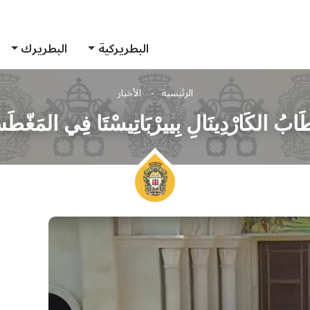
البطريركية
البطريرك
الرئيسية
الأخبار
ابُ الكَارْدِينَالِ بِييرْبَاتِيسْتَا فِي المَغّط