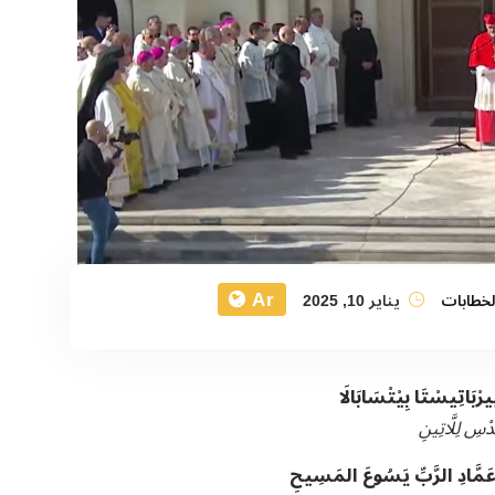
Ar
لخطابات
يناير 10, 2025
يرْبَاتِيسْتَا
بِيْتْسَابَالَا
دْسِ لِلَّاتِينِ
َمَّادِ الرَّبِّ يَسُوعَ المَسِيحِ