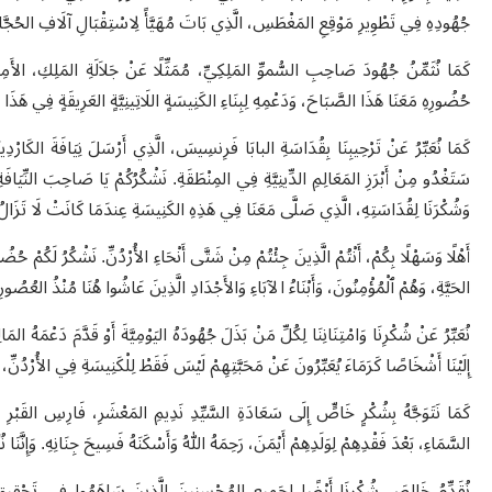
جُهُودِهِ فِي تَطْوِيرِ مَوْقِعِ المَغْطَسِ، الَّذِي بَاتَ مُهَيَّأً لِاسْتِقْبَالِ آلَافِ الحُجَّا
كَمَا نُثَمِّنُ جُهُودَ صَاحِبِ السُّموِّ المَلِكِيِّ، مُمَثِّلًا عَنْ جَلاَلَةِ المَلِكِ، الأَ
حُضُورِهِ مَعَنَا هَذَا الصَّبَاحَ، وَدَعْمِهِ لِبِنَاءِ الكَنِيسَةٍ اللَاتِينِيَّةٍ العَرِيقَةٍ فِي هَذَ
كَمَا نُعَبِّرُ عَنْ تَرْحِيبِنَا بِقُدَاسَةِ البابَا فَرِنسِيسَ، الَّذِي أَرْسَلَ نِيَافَةَ الكَارْدِين
سَتَغْدُو مِنْ أَبْرَزِ المَعَالِمِ الدِّينِيَّةِ فِي المِنْطَقَةِ. نَشْكُرُكُمْ يَا صَاحِبَ النِّيَافَة
وَشُكْرَنَا لِقُدَاسَتِهِ، الَّذِي صَلَّى مَعَنَا فِي هَذِهِ الكَنِيسَةِ عِندَمَا كَانَتْ لَا تَزَالُ ق
أَهْلًا وَسَهْلًا بِكُمْ، أَنْتُمْ الَّذِينَ جِئْتُمْ مِنْ شَتَّى أَنْحَاءِ الأُرْدُنِّ. نَشْكُرُ لَكُمْ حُضُورَ
الحَيَّةِ، وَهُمْ ٱلْمُؤْمِنُونَ، وَأَبْنَاءُ الآبَاءِ وَالأَجْدَادِ الَّذِينَ عَاشُوا هُنَا مُنْذُ العُصُور
نُعَبِّرُ عَنْ شُكْرِنَا وَامْتِنَانِنَا لِكُلِّ مَنْ بَذَلَ جُهُودَهُ اليَوْمِيَّةَ أَوْ قَدَّمَ دَعْمَهُ المَ
إِلَيْنَا أَشْخَاصًا كَرَمَاءَ يُعَبِّرُونَ عَنْ مَحَبَّتِهِمْ لَيْسَ فَقَطْ لِلْكَنِيسَةِ فِي الأُرْدُنِّ، ب
كَمَا نَتَوَجَّهُ بِشُكْرٍ خَاصٍّ إِلَى سَعَادَةِ السَّيِّدِ نَدِيمِ المَعْشَرِ، فَارِسِ القَبْرِ المُ
السَّمَاءِ، بَعْدَ فَقْدِهِمْ لِوَلَدِهِمْ أَيْمَنَ، رَحِمَهُ اللهُ وَأَسْكَنَهُ فَسِيحَ جِنَانِهِ. وَإِنَّن
نُقَدِّمُ خَالِصَ شُكْرِنَا أَيْضًا لِجَمِيعِ المُحْسِنِينَ الَّذِينَ سَاهَمُوا فِي تَحْقِيقِ هَذ