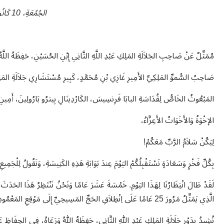
الجُمُعَةِ، 10 كَانُونِ الثَّانِي 2025
مُمَثِّلٌ عَنْ صَاحِبِ الجَلاَلَةِ المَلِكِ عَبْدِ اللَّهِ الثَّانِي إِبْنِ الحُسَيْنِ، حَفِظَهُ اللَّهُ 
صَاحِبُ السُّموِّ المَلِكِيِّ الأَمِيرِ غَازِي بْنِ مُحَمَّدٍ، كَبِيرِ مُسْتَشَارِي جَلاَلَةِ المَلِكِ لِ
المَبْعُوثُ الخَاصُّ لِقُدَاسَةِ البابَا فَرِنسِيسَ، الكَارْدِينَالِ بِيترُو بَارُولِينَ، أَمِينِ س
الإخْوَةُ وَالأَخَوَاتُ الأَعِزَّاءُ،
لِيَكُنْ سَلاَمُ الرَّبِّ مَعَكُمْ!
بِكُلِّ فَخْرٍ وَسَعَادَةٍ نَسْتَقْبِلُكُمْ اليَوْمَ عِندَ بَوَابَةِ هَذِهِ الكَنِيسَةِ، وَنَقُولُ لِلْجَمِيعِ
لَقَدْ طَالَ انْتِظَارُنَا لِهَذَا اليَوْمِ. خَمْسَةَ عَشَرَ عَامًا وَنَحْنُ نَنْتَظِرُ هَذَا الحَدَثَ الرّ
الَّذِي يَمَثِّلُ مَرُورَ 25 عَامًا عَلَى اِنْطِلاَقِ الحَجِّ المَسِيحِيِّ إِلَى مَوْقِعِ المَعْمُودِيَّةِ (المَغْطَسِ).
نُشِيدُ بِدَوْرِ جَلَالَةِ المَلِكِ عَبْدِ اللهِ الثَّانِي، حَفِظَهُ اللهُ وَرَعَاهُ، فِي الحِفَاظِ ع