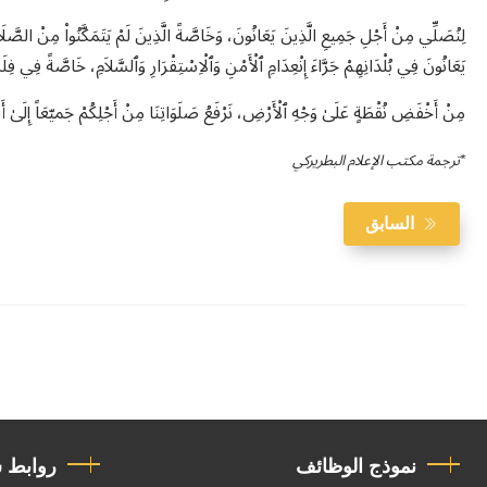
لِنُصَلِّي مِنْ أَجْلِ جَمِيعِ الَّذِينَ يَعَانُونَ، وَخَاصَّةً الَّذِينَ لَمْ يَتَمَكَّنُوا۟ مِنْ الصَّلَاة
يَعَانُونَ فِي بُلْدَانِهِمْ جَرَّاءَ إِنْعِدَامِ ٱلْأَمْنِ وَٱلْاِسْتِقْرَارِ وَٱلسَّلاَمِ، خَاصَّةً فِي فِ
مِنْ أَخْفَضِ نُقْطَةٍ عَلَىٰ وَجْهِ ٱلْأَرْضِ، نَرْفَعُ صَلَوَاتِنَا مِنْ أَجْلِكُمْ جَميّعَاً إِلَىٰ
*ترجمة مكتب الإعلام البطريركي
السابق
نموذج الوظائف
روابط 