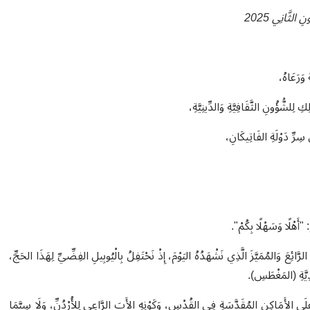
وَرَعَاهُ،
لشُّؤُونِ الثَّقَافِيَّةِ وَالدِّينِيَّةِ،
ِرِّ دَوْلَةِ الفَاتِيكَانِ،
: "أَهْلًا وَسَهْلًا بِكُمْ".
َائِعَ وَالمُمَيَّزَ الَّذِي نَشْهَدُهُ اليَوْمَ، إِذْ نَحْتَفِلُ بِالْيُوبِيلِ الفِضِّيِّ لِهَذَا الحَجِّ،
َلَى الأَمَاكِنِ المُقَدَّسَةِ فِي القُدْسِ، وَكَوْنِهِ الأَبَ الرَّاعِي لِلأُرْدُنِّ، وَلَا سِيَّمَا