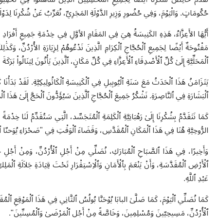
حُكُومَاتٍ. وَالْيَوْمَ، وَفِي حُضُورِ وَزِيرِ الدَّوْلَةِ المَجَرِيِّ، نُعَرِّبُ عَنْ شُكْرِنَا لِدَوْلَةِ
أَيُّهَا الأَعِزَّاءُ، هَذِهِ الكَنِيسَةُ هِيَ فِي المَقَامِ الأوَّلِ فِي خِدْمَةِ جَمِيعِ أَفْرَادِ 
مَفْتُوحَةٌ أَيْضًا لِجَمِيعِ ٱلْحُجَّاجِ ٱلْكِرَامِ الَّذِينَ نَدْعُوهُمْ لِزِيَارَةِ الأُرْدُنِّ، وَكَذَٰلِكَ ل
ٱلْمَحَلِّيَّةِ إِلَىٰ كُلِّ ٱلْأَصْدِقَاءِ ٱلْأَعِزَّاءِ فِي كُلِّ مَكَانٍ، ٱلَّذِينَ يَأْتُونَ لِيَنَالُوا۟ بَرَكَةَ م
يَتَزَامَنُ هَذَا ٱلْحَدَثُ مَعَ سَنَةِ ٱلْيُوبِيلِ فِي ٱلْكَنِيسَةِ ٱلْكَاثُولِيكِيَّةِ. لَقَدْ بَدَأْنَ
ٱلْبَشَارَةِ فِي ٱلنَّاصِرَةِ. نَشْكُرُ جَمِيعَ ٱلْحُجَّاجِ ٱلَّذِينَ سَيُؤَدُّونَ ٱلْحَجَّ إِلَىٰ هَذَا ٱلْمَكَا
كَمَا نَتَقَدَّمُ بِشُكْرِنَا إِلَىٰ رَهْبَانِيَّةِ ٱلْكَلِمَةِ ٱلْمُتَجَسِّد، الَّتِي سَتُقَدِّمُ لَنَا خِدْمَة
الرُّوحِيَّةِ هُنَا فِي هَذَا ٱلْمَكَانِ ٱلْمُقَدَّسِ، وَقَضَاءَ ٱلْوَقْتِ فِي "صَحْرَاءِ يُوَحنّا ٱ
وَأَخِيرًا، فِي هَذَا ٱلصَّبَاحِ ٱلْمُبَارَكِ، نُصَلِّي مِنْ أَجْلِ ٱلْأُرْدُنِّ، وَمِنْ أَجْلِ جَلاَل
ٱلْأَرْضِ ٱلْمُقَدَّسَةِ، وَأَنْ يَنْعَمَ بِٱلْأَمَانِ وَٱلْاِسْتِقْرَارِ تَحْتَ قِيَادَةِ جَلاَلَةِ ٱلْمَلِك
عَبْدِ ٱللَّهِ.
ٱلْأُرْدُنِّ، مَسِيحِيّينَ وَمُسْلِمِينَ، وَخَاصَّةً مِنْ أَجْلِ ٱلْمَرْضَىٰ وَٱلْمُسِنِّينَ".