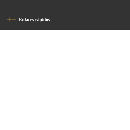
Enlaces rápidos
Política De Privacidad
Código De Conducta
Contacto
Latin Patriarchate Road
P.O.B 14152, Jerusalem 9114101
Tel
: +972 (2) 6471400
Email:
Chancellery@lpj.org