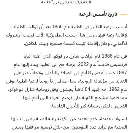
البطريرك بلتريتي في الطيبة
تاريخ تأسيس الرعية
أسست رعية اللاتين في الطيبة عام 1860 بعد أن توالت الطلبات
لإقامة رعية فيها، ومن هنا أرسلت البطريركية الأب فيليب أولنبروك
الألماني، وخلال إقامته بّنيت كنيسة صغيرة وبيت للكاهن.
في عام 1888 قام الراهب شارل دو فوكو، الذي أعلنه البابا
فرنسيس قديساً عام 2022، برحلة حج الى الطيبة وعاد إليها عام
1897 حيث أمضى 8 أيام في الصلاة والتأمل. ولاحقاً، عثر على
العديد من مؤلفاته الروحية، مما أضاف إرثاً روحياً لرعية الطيبة. وفي
عام 1962، حج إليها 84 كاهناً يعيشون وفق روحانية شارل دو فوكو،
مما قاموا بتشجيع الكهنة على ترميم الغرفة التي أقام فيها
القديس، لتكون بمثابة كنز للأجيال القادمة.
لسنوات عديدة، خدم العديد من الكهنة رعية الطيبة وطوروا بنيتها
التحتية مع تزايد عدد المؤمنين، من خلال توسيع مرافقها ومبنى