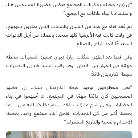
“إن زيارة مختلف مكونات المجتمع تعكس حضورنا كمسيحيين هنا،
واستعدادنا لبناء علاقات مع الجميع.”
ثم عُقد لقاء مع عدد من الشبان والشابات الذين يميّزون دعوتهم،
في وقت كانت فيه الأبرشية كلها متحدة بالصلاة من أجل الدعوات
استعدادًا لأحد الراعي الصالح.
وفي فترة بعد الظهر، شكّلت زيارة ديوان عشيرة النصيرات محطة
مهمّة في الحوار بين الأديان. وقد رحّب السيد خلدون النصيرات
بغبطة الكاردينال قائلاً:
“نحن محظوظون بوجود غبطة الكاردينال بيننا... إن حضور
المسيحيين كان دائمًا مهمًا في المجتمع، إذ أسهموا في بناء
الحضارة... وحتى اليوم ما زالت الحُصن نموذجًا حيًا للتعايش... وما
يجمعنا أكبر من كل التحديات، فنحن أبناء مجتمع واحد، يجمعنا
الاحترام والمحبة والتاريخ المشترك.”