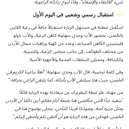
شيء “للالتقاء والإصغاء”، وفاءً لروح زياراته الراعوية.
استقبال رسمي وشعبي في اليوم الأول
استُقبل غبطته في مستهل الزيارة استقبالاً حافلاً في رعية اللاتين
بالحُصن، بحضور الأب وجدي سهاونة كاهن الرعية، والأب باولو
فليتشيتي الكاهن المساعد، وعدد من كهنة وراهبات شمال الأردن
من مختلف الطوائف، إلى جانب مجلس الرعية، والشبيبة،
والكشافة، وممثلي السلطات المدنية والأجهزة الأمنية.
وفي كلمة ترحيبية، قال الأب وجدي سهاونة:
"أهلاً براعينا الكريم في
الحُصن، حيث هنا سيلتقي الأب بأبنائه، كما يلتقي الراعي بخرافه."
من جهته، عبّر غبطة البطريرك عن سعادته بهذه الزيارة قائلاً:
"سعيد جدًا لأنني سأقضي هنا بضعة أيام معكم. أرى دائمًا أن الأردن
يمثل جزيرة آمنة، ونموذجًا فريدًا للتآخي، يتجلى بوضوح هنا في
الحُصن. فهدفي من هذه الزيارة هو أن ألتقي بكم وأصغي إليكم."