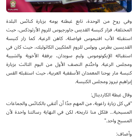
وفي روح من الوحدة، تابع غبطته يومه بزيارة كنائس البلدة
المختلفة، فزار كنيسة القديس جاورجيوس للروم الأرثوذكس، حيث
استقبله الأب افتيموس فواضلة، كاهن الرعية. كما زار كنيسة
القديسين بطرس وبولس للروم الملكيين الكاثوليك، حيث كان في
استقباله الإيكونوموس وليم سويدان، برفقة الأخوية والشبيبة
ومجلس الرعية. واختُتم النصف الأول من اليوم الثالث بزيارة
كنيسة مار يوحنا المعمدان الأسقفية العربية، حيث استقبله القس
إبراهيم نيروز ومجلس الكنيسة.
وقال غبطة الكاردينال:
“في كل زيارة راعوية، من المهم جدًا أن ألتقي بالكنائس والجماعات
المسيحية... فلكل منا تاريخه، لكن في النهاية رسالتنا واحدة لأن
المسيح واحد.”
وأضاف: