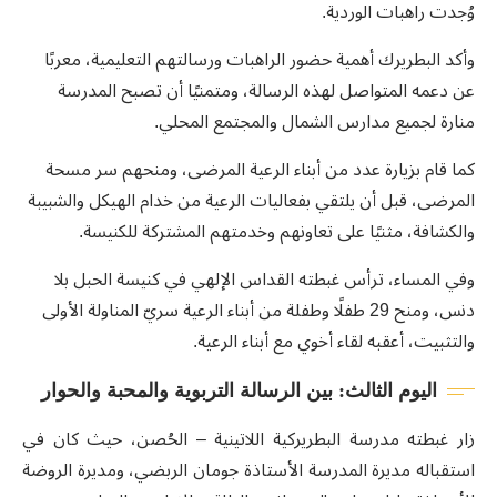
وُجدت راهبات الوردية.
وأكد البطريرك أهمية حضور الراهبات ورسالتهم التعليمية، معربًا
عن دعمه المتواصل لهذه الرسالة، ومتمنيًا أن تصبح المدرسة
منارة لجميع مدارس الشمال والمجتمع المحلي.
كما قام بزيارة عدد من أبناء الرعية المرضى، ومنحهم سر مسحة
المرضى، قبل أن يلتقي بفعاليات الرعية من خدام الهيكل والشبيبة
والكشافة، مثنيًا على تعاونهم وخدمتهم المشتركة للكنيسة.
وفي المساء، ترأس غبطته القداس الإلهي في كنيسة الحبل بلا
دنس، ومنح 29 طفلًا وطفلة من أبناء الرعية سريّ المناولة الأولى
والتثبيت، أعقبه لقاء أخوي مع أبناء الرعية.
اليوم الثالث: بين الرسالة التربوية والمحبة والحوار
زار غبطته مدرسة البطريركية اللاتينية – الحُصن، حيث كان في
استقباله مديرة المدرسة الأستاذة جومان الربضي، ومديرة الروضة