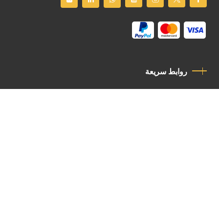
روابط سريعة
سياسة الخصوصية
مدونة قواعد السلوك
اتصل بنا
Latin Patriarchate Road
P.O.B 14152, Jerusalem 9114101
Tel
: +972 (2) 6471400