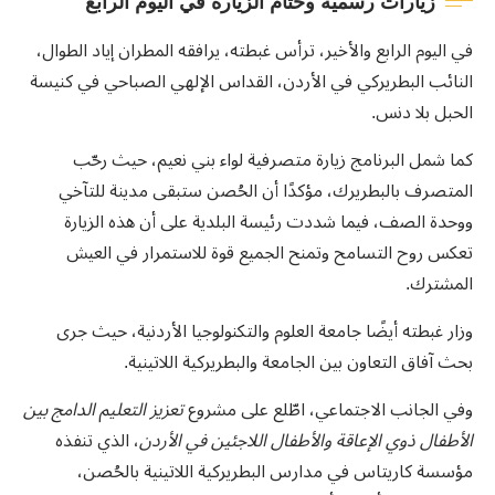
زيارات رسمية وختام الزيارة في اليوم الرابع
في اليوم الرابع والأخير، ترأس غبطته، يرافقه المطران إياد الطوال،
النائب البطريركي في الأردن، القداس الإلهي الصباحي في كنيسة
الحبل بلا دنس.
كما شمل البرنامج زيارة متصرفية لواء بني نعيم، حيث رحّب
المتصرف بالبطريرك، مؤكدًا أن الحُصن ستبقى مدينة للتآخي
ووحدة الصف، فيما شددت رئيسة البلدية على أن هذه الزيارة
تعكس روح التسامح وتمنح الجميع قوة للاستمرار في العيش
المشترك.
وزار غبطته أيضًا جامعة العلوم والتكنولوجيا الأردنية، حيث جرى
بحث آفاق التعاون بين الجامعة والبطريركية اللاتينية.
وفي الجانب الاجتماعي، اطّلع على مشروع
تعزيز التعليم الدامج بين
الأطفال ذوي الإعاقة والأطفال اللاجئين في الأردن
، الذي تنفذه
مؤسسة كاريتاس في مدارس البطريركية اللاتينية بالحُصن،