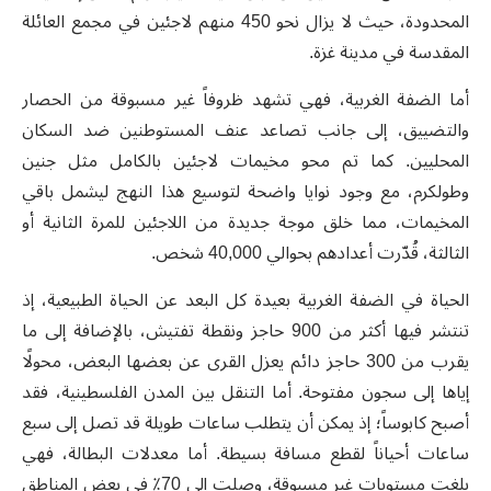
المحدودة، حيث لا يزال نحو 450 منهم لاجئين في مجمع العائلة
المقدسة في مدينة غزة
.
أما الضفة الغربية، فهي تشهد ظروفاً غير مسبوقة من الحصار
والتضييق، إلى جانب تصاعد عنف المستوطنين ضد السكان
المحليين. كما تم محو مخيمات لاجئين بالكامل مثل جنين
وطولكرم، مع وجود نوايا واضحة لتوسيع هذا النهج ليشمل باقي
المخيمات، مما خلق موجة جديدة من اللاجئين للمرة الثانية أو
الثالثة، قُدّرت أعدادهم بحوالي 40,000 شخص
.
الحياة في الضفة الغربية بعيدة كل البعد عن الحياة الطبيعية، إذ
تنتشر فيها أكثر من 900 حاجز ونقطة تفتيش، بالإضافة إلى ما
يقرب من 300 حاجز دائم يعزل القرى عن بعضها البعض، محولًا
إياها إلى سجون مفتوحة. أما التنقل بين المدن الفلسطينية، فقد
أصبح كابوساً؛ إذ يمكن أن يتطلب ساعات طويلة قد تصل إلى سبع
ساعات أحياناً لقطع مسافة بسيطة. أما معدلات البطالة، فهي
بلغت مستويات غير مسبوقة، وصلت إلى 70٪ في بعض المناطق