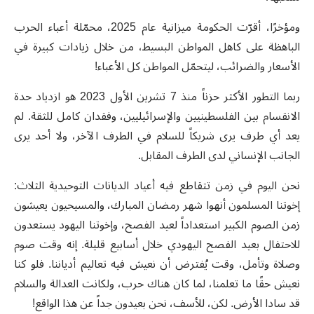
ومؤخرًا، أقرّت الحكومة ميزانية عام 2025، محمّلة أعباء الحرب
الباهظة على كاهل المواطن البسيط، من خلال زيادات كبيرة في
الأسعار والضرائب، ليتحمّل المواطن كل الأعباء
!
ربما التطور الأكثر حزناً منذ 7 تشرين الأول 2023 هو ازدياد حدة
الانقسام بين الفلسطينيين والإسرائيليين، وفقدان كامل للثقة. لم
يعد أي طرف يرى شريكاً للسلام في الطرف الآخر، ولا أحد يرى
الجانب الإنساني لدى الطرف المقابل
.
نحن اليوم في زمن تتقاطع فيه أعياد الديانات التوحيدية الثلاث:
إخوتنا المسلمون أنهوا شهر رمضان المبارك، والمسيحيون يعيشون
زمن الصوم الكبير استعداداً لعيد الفصح، وإخوتنا اليهود يستعدون
للاحتفال بعيد الفصح اليهودي خلال أسابيع قليلة. إنه وقت صوم
وصلاة وتأمل، وقت يُفترض أن نعيش فيه تعاليم أدياننا. فلو كنا
نعيش حقًا ما تعلمنا، لما كان هناك حرب، ولكانت العدالة والسلام
قد سادا الأرض. لكن، للأسف، نحن بعيدون جداً عن هذا الواقع
!