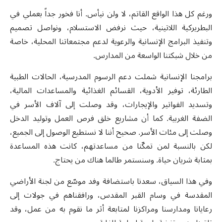
ورغم كل هذا الواقع القاتم، لا ولن نيأس. أنا فخور جداً بعملي في
البطريركية اللاتينية، حيث نرفض الاستسلام، ونواصل تصميم
وتنفيذ البرامج الإنسانية والرعوية لدعم مجتمعاتنا المحلية، خاصة
من خلال شبكتنا الواسعة من المدارس
.
برامجنا الإنسانية شملت دعم الرسوم المدرسية، الحالات الطبية
الطارئة، توفير الأدوية، القسائم الغذائية والمساعدات المالية،
وتسديد الفواتير والإيجارات، وقد وصلت إلى آلاف الأسر في
الضفة الغربية. كما أن مشاريع خلق فرص العمل وتوليد الدخل
وصلت إلى مئات الأسر. صحيح أننا لا نستطيع الوصول إلى الجميع،
لكن بالنسبة لمن تمكّنا من مساعدتهم، كانت هذه المساعدة
بمثابة شريان حياة. وسنستمر طالما هناك من يحتاج
.
وفي هذا السياق، سعدنا باستضافة وفد موسّع من لجنة الأراضي
المقدسة في وسام القبر المقدس، ورافقناهم في جولات إلى
رعايانا ومدارسنا ومراكزنا لمتابعة أثر ما نقوم به من عمل، وقد