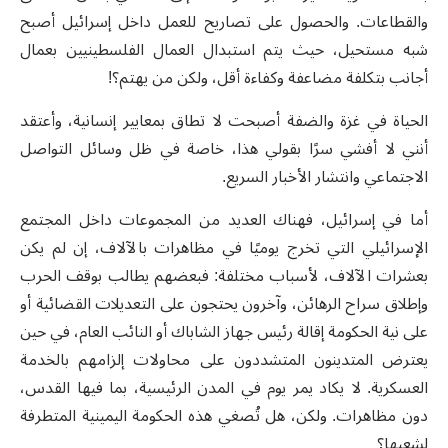
والقطاعات. والحصول على تصاريح للعمل داخل إسرائيل أصبح
شبه مستحيل، حيث يتم استبدال العمال الفلسطينيين بعمال
أجانب بتكلفة مضاعفة وكفاءة أقل، ولكن من يهتم؟
!
الحياة في غزة والضفة أصبحت لا تطاق بمعايير إنسانية، وأعتقد
أنني لا أفشي سرًا بقولي هذا، خاصة في ظل وسائل التواصل
الاجتماعي وانتشار الأخبار السريع
.
أما في إسرائيل، فهناك العديد من المجموعات داخل المجتمع
الإسرائيلي التي تخرج يوميًا في مظاهرات بالآلاف، إن لم يكن
بعشرات الآلاف، لأسباب مختلفة: فبعضهم يطالب بوقف الحرب
وإطلاق سراح الرهائن، وآخرون يحتجون على التعديلات القضائية أو
على نية الحكومة إقالة رئيس جهاز الشاباك أو النائب العام، في حين
يعترض المتدينون المتشددون على محاولات إلزامهم بالخدمة
العسكرية. لا يكاد يمر يوم في المدن الرئيسية، بما فيها القدس،
دون مظاهرات. ولكن، هل تُصغي هذه الحكومة اليمينية المتطرفة
لشعبها؟