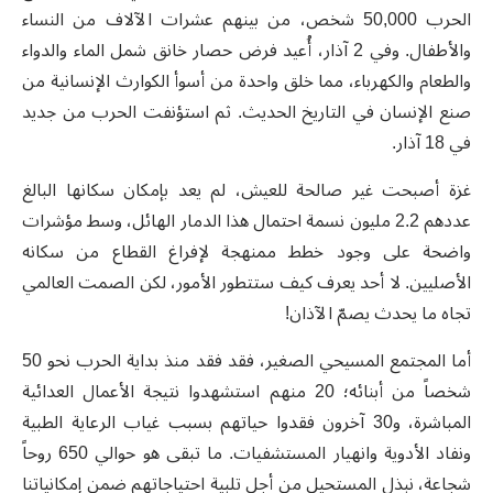
الحرب 50,000 شخص، من بينهم عشرات الآلاف من النساء
والأطفال. وفي 2 آذار، أُعيد فرض حصار خانق شمل الماء والدواء
والطعام والكهرباء، مما خلق واحدة من أسوأ الكوارث الإنسانية من
صنع الإنسان في التاريخ الحديث. ثم استؤنفت الحرب من جديد
في 18 آذار
.
غزة أصبحت غير صالحة للعيش، لم يعد بإمكان سكانها البالغ
عددهم 2.2 مليون نسمة احتمال هذا الدمار الهائل، وسط مؤشرات
واضحة على وجود خطط ممنهجة لإفراغ القطاع من سكانه
الأصليين. لا أحد يعرف كيف ستتطور الأمور، لكن الصمت العالمي
تجاه ما يحدث يصمّ الآذان
!
أما المجتمع المسيحي الصغير، فقد فقد منذ بداية الحرب نحو 50
شخصاً من أبنائه؛ 20 منهم استشهدوا نتيجة الأعمال العدائية
المباشرة، و30 آخرون فقدوا حياتهم بسبب غياب الرعاية الطبية
ونفاد الأدوية وانهيار المستشفيات. ما تبقى هو حوالي 650 روحاً
شجاعة، نبذل المستحيل من أجل تلبية احتياجاتهم ضمن إمكانياتنا