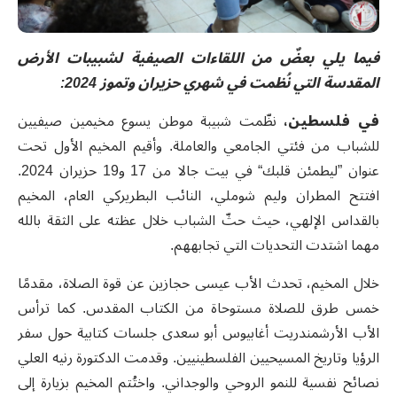
فيما يلي بعضٌ من اللقاءات الصيفية لشبيبات الأرض
المقدسة التي نُظمت في شهري حزيران وتموز
2024:
في فلسطين،
نظّمت شبيبة موطن يسوع مخيمين صيفيين
للشباب من فئتي الجامعي والعاملة. وأقيم المخيم الأول تحت
عنوان ”ليطمئن قلبك“ في بيت جالا من
17 و19 حزيران 2024.
افتتح المطران وليم شوملي، النائب
البطريركي العام، المخيم
بالقداس الإلهي، حيث حثّ الشباب خلال عظته على الثقة بالله
مهما اشتدت التحديات التي تجابههم.
خلال المخيم، تحدث الأب عيسى حجازين عن قوة الصلاة، مقدمًا
خمس طرق للصلاة مستوحاة من الكتاب المقدس
.
كما ترأس
الأب الأرشمندريت أغابيوس أبو سعدى جلسات كتابية حول سفر
الرؤيا وتاريخ المسيحيين الفلسطينيين. وقدمت الدكتورة رنيه العلي
نصائح نفسية للنمو الروحي والوجداني. واختُتم المخيم بزيارة إلى