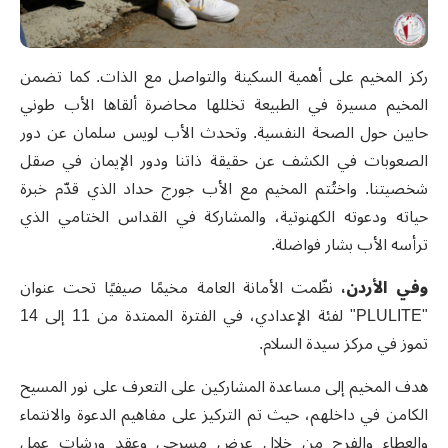
ركز المخيم على أهمية السكينة والتواصل مع الذات. كما تضمن
المخيم مسيرة في الطبيعة تخللها محاضرة ألقاها الأب طوني
حايين حول الصحة النفسية. وتحدث الأب لويس سلمان عن دور
الصعوبات في الكشف عن حقيقة ذاتنا ودور الإيمان في صقل
شخصيتنا. واختُتم المخيم مع الأب جورج حداد الذي قدّم خبرة
حياته ودعوته الكهنوتية
،
والمشاركة في القداس الختامي الذي
ترأسه الأب بشار فواضلة.
وفي الأردن،
نظّمت الأمانة العامة مخيمًا صيفيًا تحت عنوان
"PLULITE"
لفئة الإعدادي، في الفترة الممتدة من 11 إلى 14
تموز في مركز سيدة السلام
.
هدف المخيم إلى مساعدة المشاركين على التعرف على نور المسيح
الكامن في داخلهم، حيث تم التركيز على مفاهيم الدعوة والانتماء
والعطاء والفرح من خلال عرض مسرحي وعقد ورشات عمل