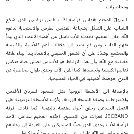
ومحاضرات
.
استهلّ المخيّم بقداس ترأسه الأب باسل برانسي الذي شجّع
الشباب على التمثّل بشجاعة القديس بطرس والاستجابة لدعوة
الله
.
خلال المخيم
،
تحدث الأب باسل
عن أهمية الانتماء الذي يبدأ
بفهم الذات ومن ثم يمتد إلى علاقات أعم كالأسرة والكنيسة
والمجتمع. وشدّد على أن الشعور الحقيقي بالانتماء يبدأ ببناء علاقة
حقيقية مع الله. وأن هذا الارتباط هو الأساس لعيش حياة تعكس
تعاليم الكنيسة وتجسدها. كما ألقى الأب وجدي طوال محاضرة عن
الفرح، موضحًا أهميتها في الحياة المسيحية
.
بالإضافة الى الأنشطة الروحية مثل السجود للقربان الأقدس
والاعترافات وصلاة السبحة الوردية
،
ركّزت الأنشطة الترفيهية على
العمل الجماعي وخلق أجواء مفعمة بالبهجة. كما قادت فرقة
JECBAND
فقرات من التسبيح.
اختُتم المخيم بقداس الأحد
ترأسه الأب وجدي الذي حثّ المشاركين على العودة إلى رعاياهم
وهم يحملون نور الله عاملين على تجسيد حضوره أينما كانوا
.