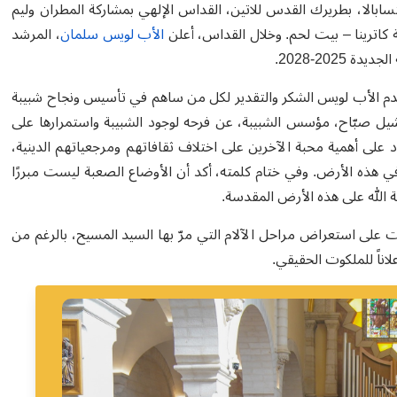
تسابالا، بطريرك القدس للاتين، القداس الإلهي بمشاركة المطران وليم
كاترينا – بيت لحم
.
وخلال القداس
،
أعلن
الأب لويس سلمان
، المرشد
 الجديدة
2025-2028.
م الأب لويس الشكر والتقدير لكل من ساهم في تأسيس ونجاح شبيبة
ريرك السابق ميشيل صبّاح، مؤسس الشبيبة، عن فرحه لوجود الشبيبة واستمرارها على
 على أهمية محبة الآخرين على اختلاف ثقافاتهم ومرجعياتهم الدينية،
في هذه الأرض. وفي ختام كلمته، أكد أن الأوضاع الصعبة ليست مبررًا
الله على هذه الأرض المقدسة.
على استعراض مراحل الآلام التي مرّ بها السيد المسيح، بالرغم من
لاناً للملكوت الحقيقي.