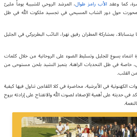
الأب رامز طوال
، المرشد الروحي للشبيبة يوماً مليئ
 تمحورت حول دور الشاب المسيحي في تجسيد ملكوت الله في ظل
بيتسابالا، بمشاركة المطران رفيق نهرا، النائب البطريركي في الجليل
ة انتماء يسوع للجليل وتسليط الضوء على الروحانية من خلال كلمات
ض، خاصة في ظل التحديات الراهنة. يتميز النشيد بلحن مستوحى من
 من القلب
.
 الكهنوتية في الأبرشية، محاضرة في كلا اللقاءين تناول فيها كيفية
أكد في حديثه على أهمية الإصغاء لصوت الله والانفتاح على إرادته بروح
لنعمة
.