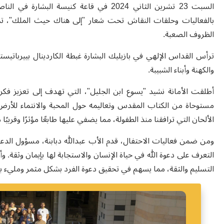
السبت 23 تشرين الثاني 2024 في قاعة كنيسة البشارة في الناصرة، كما وعقد
بالفعاليات وحلقات النقاش تحت شعار "إلى هناك حيث الملك"،
الظروف الصعبة
.
ترأس القداس الإلهي في بازيليك البشارة غبطة الكاردينال
بييرباتيستا
والكهنة
وأبناء الشبيبة
.
أطلقت الأمانة نشيد "يسوع ابن الجليل"، التي تهدف إلى تعزيز فكر
مستوحاة من الكتاب المقدس وتعاليمه حول المحبة والانتماء للأر
الألحان التي ترافقنا منذ الطفولة، مما يضفي عليها طابعًا مؤثرًا وقريبًا
ومن ضمن فعاليات الاحتفال، قدم الأب عبدالله دبابنة، مسؤول الدعوات
التعرف على دعوة الله في حياة الإنسان والاستجابة لها بإيمان وثقة. و
التسليم والثقة، مما يسهم في تحقيق دعوة الفرد بشكل مثمر ومليء با