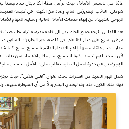
عامًا على تأسيس الأمانة، حيث ترأس غبطة الكاردينال بييرباتيستا بي
شوملي، النائب البطريركي العام، وعدد من الكهنة، في كنيسة القديسة 
الروحي للشبيبة، عن إنهاء خدمات الأمانة الحالية وتسليم المهام للأمانة
بعد القداس
،
توجه جميع الحاضرين الى قاعة مدرسة تراسنطا، حيث قد
موطن يسوع على مدار 60 عام. في كلمته، عبّر البط
مدار ستين عامًا، موجهاً إياهم للاقتداء الدائم بالمسيح يسوع
.
كما شدد
لأن محبتنا لهم تجسد ولاءنا للمسيح، من خلال الاهتمام بمن يعانون 
للهجرة، بل هي دعوة لحمل الصليب بقلب مليء بالأمل متممين مشيئة 
شمل اليوم العديد من الفقرات تحت عنوان "قلبي مَلكي"، حيث تركزت 
كونه ملك الكون
،
فقد جاء ليفتدي البشر بدلاً من أن السيطرة عليهم، وإع