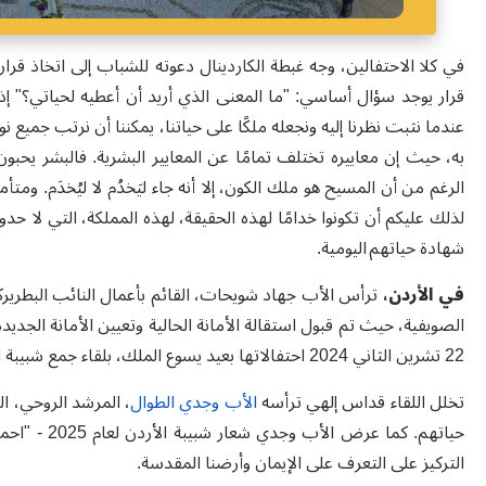
في كلا الاحتفالين، وجه غبطة الكاردينال دعوته للشباب إلى اتخاذ قرا
قرار يوجد سؤال أساسي:
"
ما المعنى الذي أريد أن أعطيه لحياتي؟
"
إذ
عندما نثبت نظرنا إليه ونجعله ملكًا على حياتنا، يمكننا أن نرتب جميع
به، حيث إن معاييره تختلف تمامًا عن المعايير البشرية. فالبشر يح
الرغم من أن المسيح هو ملك الكون، إلا أنه جاء ليَخدُم لا ليُخدَم. وم
لذلك عليكم أن تكونوا خدامًا لهذه الحقيقة، لهذه المملكة، التي لا حدود
شهادة حياتهم اليومية.
في الأردن،
ترأس الأب جهاد شويحات، القائم بأعمال النائب البطريرك
الصويفية، حيث تم قبول استقالة الأمانة الحالية وتعيين الأمانة الجديد
22 تشرين الثاني 2024 احتفالاتها بعيد يسوع الملك، بلقاء جمع شبيبة الجامعية والعاملة في كلية التراسنطة - جبل اللويبدة
تخلل اللقاء قداس إلهي ترأسه
الأب وجدي الطوال
، المرشد الروحي، الذي
حياتهم. كما 
التركيز على التعرف على الإيمان وأرضنا المقدسة
.