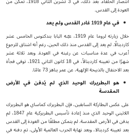
انتصار الحلفاء. بعد ذلك، في 3 تشرين الثاني 1918، تمكن من
العودة إلى القدس.
في عام 1919 غادر القدس ولم يعد
خلال زيارته لروما عام 1919، عيّنه البابا بندكتوس الخامس عشر
كاردينالًا. لم يعد إلى القدس منذ ذلك الحين، رغم أنه اشتاق للرجوع
أعرب في عدة مناسبات عن رغبته في العودة. وبعد ثلاثة عشر
شهرًا من تعيينه كاردينالاً، في 18 كانون الثاني 1921، توفي فجأة
بعد الاحتفال بالذبيحة الإلهية، عن عمر يناهز 73 عامًا.
هو البطريرك الوحيد الذي لم يُدفن في الأرض
المقدسة
على عكس البطاركة السابقين، فإن البطريرك كماساي هو البطريرك
اللاتيني الوحيد الذي منذ إعادة تأسيس البطريركية عام 1847، لم
يدفن في الأرض المقدسة. لم يتمكن مطلقًا من العودة إلى القدس
بعد تعيينه كردينالا، وبعد نهاية الحرب العالمية الأولى، تم دفنه في