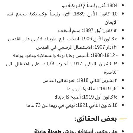
1884 عُيّن رئيساً لإكليريكية بيو
10 كانون الأول 1889: عُيّن رئيساً لإكليريكية مجمع نشر
الإيمان
١٣ كانون أول 1897: سيم أسقف
٥ كانون الأول 1906: انتخب رابع بطريرك لاتيني على القدس
١٩ آذار 1907: الاستقبال الرسمي في القدس
- 1908-1912: تأسيس رعايا برقة والسماكية وعابود ورامة
١٩ تشرين الثاني 1917: أجبره الأتراك على الانتقال الى
الناصرة
٣ تشرين الثاني 1918: العودة الى القدس
أيار 1919: المغادرة الى روما
١٥ كانون أول 1919: أصبح كاردينالا
18 كانون الثاني 1921: توفي في روما عن 73 عاما
بعض الحقائق:
على عكس أسلافه ، عاش طفولة هادئة