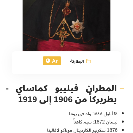
Ar
البطاركة
​​​​​​​المطران فيليبو كماساي -
بطريركاً من 1906 إلى 1919
١٤ أيلول ١٨٤٨: ولد في روما
نيسان 1872: سيم كاهناً
1876 سكرتير الكاردينال موناكو لافاليتا