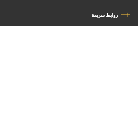
روابط سريعة
سياسة الخصوصية
مدونة قواعد السلوك
اتصل بنا
Latin Patriarchate Road
P.O.B 14152, Jerusalem 9114101
Tel
: +972 (2) 6471400
Email:
Chancellery@lpj.org