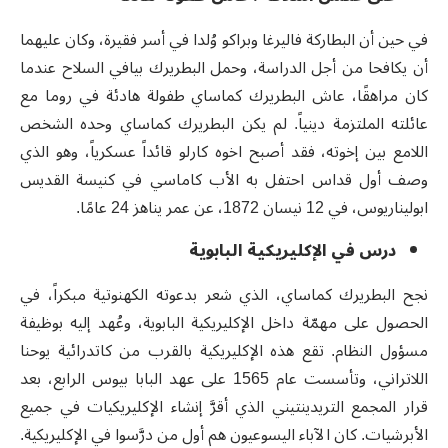
في حين أن البطاركة فاليرغا وبراكو وُلدا في أسر فقيرة، وكان عليهما
أن يكافحا من أجل الدراسة، وحمل البطريرك بيافي السلاح عندما
كان مراهقًا، عاش البطريرك كماساي طفولة هادئة في روما مع
عائلته الملتزمة دينياً. لم يكن البطريرك كماساي وحده الشخص
اللامع بين إخوته، فقد أصبح اخوه كارلو قائداً عسكرياً، وهو الذي
وصف أول قداس احتفل به الأب كاماسي في كنيسة القديس
ابوليناريوس، في 12 نيسان 1872، عن عمر يناهز 24 عامًا.
درس في الإكليريكية البابوية
نجح البطريرك كماساي، الذي شعر بدعوته الكهنوتية مبكراً، في
الحصول على مهمّة داخل الإكليريكية البابوية، وعُهد إليه بوظيفة
مسؤول النظام. تقع هذه الإكليريكية بالقرب من كاتدرائية يوحنا
اللاتراني، وتأسست عام 1565 على عهد البابا بيوس الرابع، بعد
قرار المجمع التريدينتيني الذي أقرَّ إنشاء الإكليريكيات في جميع
الأبرشيات. كان الآباء اليسوعيون هم أول من درَّسوا في الإكليريكية.