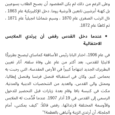
وعلى الرغم من ذلك لم يكن المقصود أن يصبح الطلاب يسوعيين
بل كهنة أبرشيين تابعين لأبرشية روما. دخل الإكليريكية عام 1863 ،
نال الرتب الصغرى عام 1870 ، وسيم شماسًا انجيلياً عام 1871 ،
ثم كاهنًا عام 1872.
عندما دخل القدس رفض أن يرتدي الملابس
الاحتفالية
في عام 1906، اختار البابا رئيس الأساقفة كماساي ليصبح بطريركًا
لاتينيًا للقدس، بعد أكثر من عام على وفاة سلفه. أثار تعيين
البطريرك الجديد ابتهاجاً كبيراً في الأرض المقدسة، التي رحبت به
بحماس كبير. وكان في استقباله قنصل فرنسا وقنصل إيطاليا،
وممثل والي القدس، والعديد من الشخصيات الدينية والمدنية.
مكث في كنيسة يافا وقام بعدة زيارات قبل التحضير للدخول
الرسمي إلى القدس في 19 آذار 1907. عندما قُدِّمت له الملابس
والأوسمة المختلفة لارتدائها، رفض قائلاً: "كيف يمكنني، أمام
الجلجلة، أن أرتدي الزينة وأتباهى بالعظمة؟"