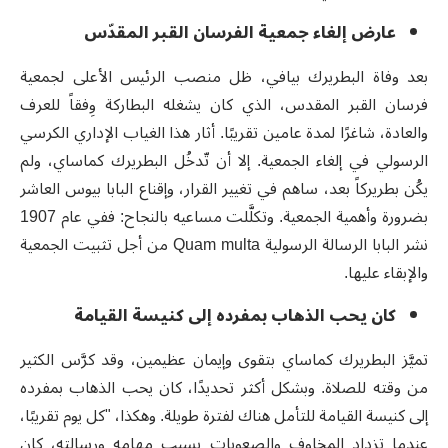
عارض إلغاء جمعية الفرسان القبر المقدّس
بعد وفاة البطريرك بيافي، ظل منصب الرئيس الأعلى لجمعية
فرسان القبر المقدس، الذي كان يشغله البطاركة وِفقاً للعرف
والعادة، شاغرًا لمدة عامين تقريبًا. أثار هذا الغياب الإداري الكرسي
الرسولي في إلغاء الجمعية. إلا أن تّدخُل البطريرك كماساي، ولم
يكُن بطريركاً بعد، ساهم في تغيير القرار، وإقناع البابا بيوس العاشر
بضرورة وأهمية الجمعية. وتكلَّلت مساعيه بالنجاح: ففي عام 1907
نشر البابا الرسالة الرسولية Quam multa من أجل تثبيت الجمعية
والإبقاء عليها.
كان يحب الذهاب بمفرده إلى كنيسة القيامة
تميَّز البطريرك كماساي بتقوى وإيمان عظيمين، وقد كرَّس الكثير
من وقته للصلاة. وبشكل أكثر تحديدًا، كان يحب الذهاب بمفرده
إلى كنيسة القيامة للتأمل هناك لفترة طويلة. وهكذا، "كل يوم تقريبًا،
عندما تزداد المخاوف والصعوبات بسبب مهامه ورسالته، كان