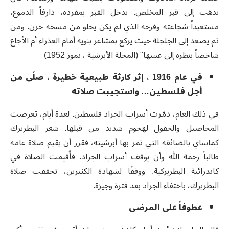
يذهب إلى قبر المخلص. يدخل القبر بمفرده، ذارفاً الدموع،
مستعيداً شجاعته وفرحه الذي لم يكن يخلو من مسحة حزن. ومن
ثم يصعد إلى الجلجلة حيث يركع بمشاعر بنوية أمام العذراء أم الأجاع
شاخصاً بنظره إلى عينيها" (المجلة الأبرشية ، تموز 1952)
في عام 1916 ، إثر كارثة طبيعية خطيرة ، صلّى من
أجل فلسطين… واستجيبت صلاته
في ذلك العام، دمّرت أسراب الجراد فلسطين. لعدة أيام، تعرضت
المحاصيل والحقول لهجوم شديد من قبلها. شعر البطريرك
كماساي بالضائقة التي تمر بها أبرشيته، فقرر أن يقيم صلاة عامة
طالباً رحمة الله وأن يوقف أسراب الجراد. فأُقيمت الصلاة في
كاتدرائية البطريركية. ووفقًا لشهادة الكثيرين، تحققت صلاة
البطريرك، باختفاء الجراد بعد فترة وجيزة.
عطوفاً على المرضى