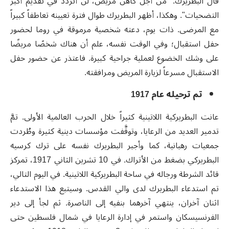
قال البطريرك: "من أجل كاهن مريض، لن أتردد في تقديم أكبر
التضحيات". وهكذا، أظهر البطريرك طوال فترة تعيينه تعاطفاً كبيراً
مع المرضى. ذات يوم، دعته شخصية مرموقة في روما لحضور
حفل استقبال؛ وفي الوقت نفسه، علم أن هناك شخصًا مريضًا
على وشك الخضوع لعملية جراحية كبيرة. فاعتذر عن حضور حفل
الاستقبال مسرعاً لزيارة المريض ومرافقته.
تم ترحيله عام 1917
عانت البطريركية اللاتينية كثيراً خلال الحرب العالمية الأولى. تمَّ
تدمير العديد من الرعايا، وتوقَّفت مؤسسات دينية كثيرة وطُردت
جمعيات رهبانية، كما وأجبر البطريرك نفسه على ترك كرسيه
البطريركي بضغط من الأتراك. في 10 تشرين الثاني 1917، تمركز
قائد الشرطة ورجاله في ساحة البطريركية اللاتينية. في اليوم التالي،
تم استدعاء البطريرك لدى والي القدس. وسيتبع هذا الاستدعاء
اثنان آخران، ينتهي آخرهما بنفيه إلى الناصرة. ثم لجأ إلى دير
الفرنسيسكان واستمر في إدارة الرعايا في شمال فلسطين حتى