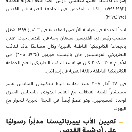
إشراف الأستاذ الفيرو نيكاتشي. درس أيضاً اللغة العبرية الحديثة
(١٩٩٣ـ١٩٩٤) والكتاب المقدس في الجامعة العبرية في القدس
(١٩٩٥ـ١٩٩٩).
ابتدأ الخدمة في حراسة الأراضي المقدسة في ٢ تموز ١٩٩٩. شغل
منصب رئيس دير القديسين سمعان وحنة في القدس حيث اعتنى
بالجماعة الكاثوليكية الناطقة بالعبرية وكان مساعدًا عامًا للنائب
البطريركي المونسينيور جان باتيست جوريون (١٩٣٤ـ ٢٠٠٥). في
الأعوام ٢٠٠٥ ـ ٢٠٠٨ كان هو نفسه النائب البطريركي العام للجماعة
الكاثوليكية الناطقة باللغة العبرية في إسرائيل.
في ٢٨ آذار ٢٠٠٨ عينه قداسة البابا بندكتوس السادس عشر
مستشاراً للجنة العلاقات مع العالم اليهودي وللمجلس الحبري
لوحدة المسيحيين. وهو عضوٌ أيضاً في اللجنة الحبرية للحوار مع
اليهود.
تعيين الأب بييرباتيستا مدبّراً رسوليًا
على أبرشية القدس