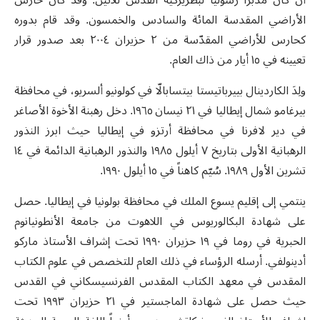
الأراضي المقدسة المائة والسادس والخمسون. وقد قام بدوره
كحارس للأراضي المقدّسة من ٢ حزيران ٢٠٠٤ بعد صدور قرار
تعيينه في ١٥ أيار من ذاك العام.
ولِدَ الكاردينال بييرباتيستا بيتسابالّا في كولونيو ألسريو، في محافظة
بيرغامو شمال إيطاليا في ٢١ نيسان ١٩٦٥. دخل رهبنة الأخوة الأصاغر
في دير لافرنا في محافظة أرتزو في إيطاليا حيث ابرز النذور
الرهبانية الأولى بتاريخ ٧ أيلول ١٩٨٥ والنذور الرهبانية الدائمة في ١٤
تشرين الأول ١٩٨٩. سُيّم كاهناً في ١٥ أيلول ١٩٩٠.
ينتمي إلى إقليم يسوع الملك في محافظة بولونيا في إيطاليا. حصل
على شهادة البكالوريوس في اللاهوت من جامعة الأنطونيانوم
الحبرية في روما في ١٩ حزيران ١٩٩٠ تحت إشراف الأستاذ ماركو
أدينولفي. أرسله الرؤساء في ذلك العام للتخصص في علوم الكتاب
المقدس في معهد الكتاب المقدس الفرنسيسكاني في القدس
حيث حصل على شهادة الماجستير في ٢١ حزيران ١٩٩٣ تحت