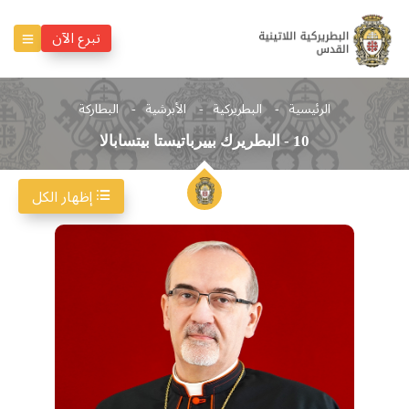
تبرع الآن
الرئيسية
البطريركية
الأبرشية
البطاركة
10 - البطريرك بييرباتيستا بيتسابالا
إظهار الكل