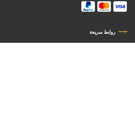
روابط سريعة
سياسة الخصوصية
مدونة قواعد السلوك
اتصل بنا
Latin Patriarchate Road
P.O.B 14152, Jerusalem 9114101
Tel
: +972 (2) 6471400
Email:
Chancellery@lpj.org