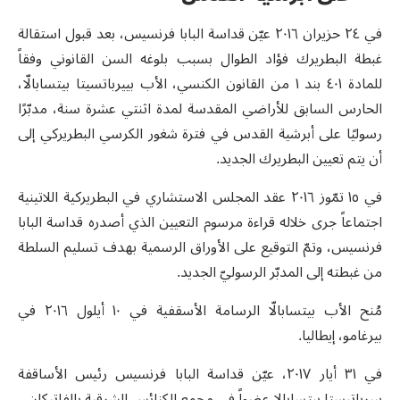
في ٢٤ حزيران ٢٠١٦ عيّن قداسة البابا فرنسيس، بعد قبول استقالة
غبطة البطريرك فؤاد الطوال بسبب بلوغه السن القانوني وفقاً
للمادة ٤٠١ بند ١ من القانون الكنسي، الأب بييرباتسيتا بيتسابالّا،
الحارس السابق للأراضي المقدسة لمدة اثنتي عشرة سنة، مدبّرًا
رسوليًا على أبرشية القدس في فترة شغور الكرسي البطريركي إلى
أن يتم تعيين البطريرك الجديد.
في ١٥ تمّوز ٢٠١٦ عقد المجلس الاستشاري في البطريركية اللاتينية
اجتماعاً جرى خلاله قراءة مرسوم التعيين الذي أصدره قداسة البابا
فرنسيس، وتمّ التوقيع على الأوراق الرسمية بهدف تسليم السلطة
من غبطته إلى المدبّر الرسوليّ الجديد.
مُنح الأب بيتسابالّا الرسامة الأسقفية في ١٠ أيلول ٢٠١٦ في
بيرغامو، إيطاليا.
في ٣١ أيار ٢٠١٧، عيّن قداسة البابا فرنسيس رئيس الأساقفة
بييرباتيستا بيتسابالا عضواً في مجمع الكنائس الشرقية بالفاتيكان.