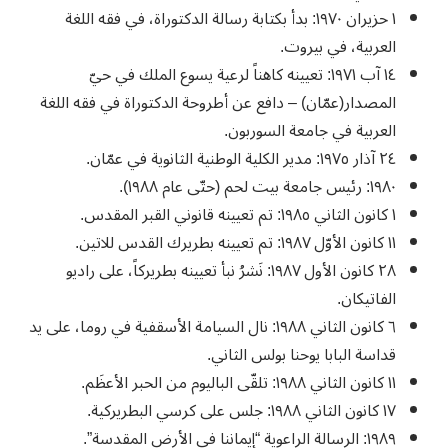
١ حزيران ١٩٧٠: بدأ بكتابة رسالة الدكتوراة، في فقه اللغة
العربية، في بيروت.
١٤ آب ١٩٧١: تعيينه كاهناً لرعية يسوع الملك في حيّ
المصدار(عمّان) – دافع عن أطروحة الدكتوراة في فقه اللغة
العربية في جامعة السوربون.
٢٤ آذار ١٩٧٥: مدير الكلية الوطنية الثانوية في عمّان.
١٩٨٠: رئيس جامعة بيت لحم (حتّى عام ١٩٨٨).
١ كانون الثاني ١٩٨٥: تم تعيينه قانوني القبر المقدس.
١١ كانون الأوّل ١٩٨٧: تم تعيينه بطريرك القدس للاتين.
٢٨ كانون الأول ١٩٨٧: نَشرُ نبأ تعيينه بطريركاً، على راديو
الفاتيكان.
٦ كانون الثاني ١٩٨٨: نال السيامة الأسقفية في روما، على يد
قداسة البابا يوحنا بولس الثاني.
١١ كانون الثاني ١٩٨٨: تلقّى الباليوم من الحبر الأعظَم.
١٧ كانون الثاني ١٩٨٨: جلس على كرسي البطريركية.
١٩٨٩: الرسالة الراعوية “إيماننا في الأرض المقدسة”.