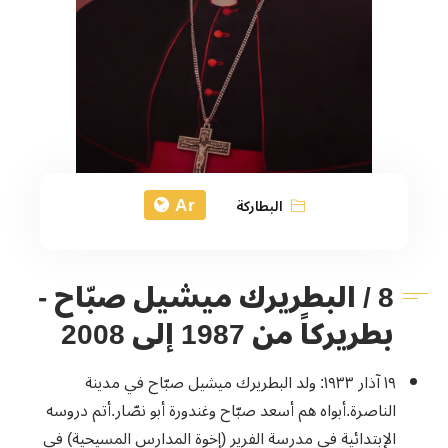
Ar
البطاركة
8 / البطريرك ميشيل صبّاح -
بطريركاً من 1987 إلى 2008
١٩ آذار ١٩٣٣: ولد البطريرك ميشيل صبّاح في مدينة
الناصرة.أبواه هم أسعد صبّاح وغندورة أبو نصّار.أتم دروسه
الإبتدائية في مدرسة الفرير (إخوة المدارس المسيحية) في