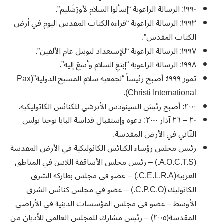
١٩٩٠: الرسالة الراعوية “إسألوا السلام لأورَشَليم”.
١٩٩٣: الرسالة الراعوية “قراءة الكتاب المقدس اليوم في أرض
الكتاب المقدس”.
١٩٩٧: الرسالة الراعوية “للإستعداد ليوبيل عام الألفين”.
١٩٩٨: الرسالة الراعوية “إبتغِ السلام وأسعَ إليه”.
تموز ١٩٩٩: أصبح رئيساً “لجمعية سلام المسيح الدولية”(Pax
Christi International).
٢٠٠٠: أصبح رئيسَ السينودس الأبرشي للكنائس الكاثوليكية.
٢٠ – ٢٦ آذار ٢٠٠٠: دعوة وإستقبال قداسة البابا يوحنا بولس
الثّاني في الأرض المقدسة.
رئيس مجلس رؤساء الكنائس الكاثوليكية في الأرض المقدسة
(A.O.C.T.S.) – رئيس مجلس الأساقفة اللاتين في المناطق
العربية(C.E.L.R.A.) – عضو في مجلس بطاركة الشرق
الكاثوليك (C.P.C.O.) – عضو في مجلس كنائس الشرق
الأوسط – عضو في مجلس المؤسسات الدينية في الأراضي
المقدسة(٢٠٠٥) – رئيس مشارك للمجلس العالمي للأديان من