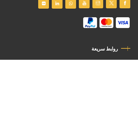
روابط سريعة
سياسة الخصوصية
مدونة قواعد السلوك
اتصل بنا
Latin Patriarchate Road
P.O.B 14152, Jerusalem 9114101