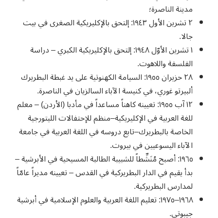
مدينة الناصرة؛
٢ تشرين الأول ١٩٤٣: إلتحق بالإكليريكية الصغرى في بيت
جالا.
١ تشرين الأوّل ١٩٤٨: إلتحق بالإكليريكية الكبري – دراسة
الفلسفة واللاهوت.
٢٨ حزيران ١٩٥٥: السيامة الكهنوتية على يد غبطة البطريرك
ألبيرتو غوري، في كنيسة الآباء السالزيان في الناصرة.
١٢ آب ١٩٥٥: تعيينه كاهناً مساعداً في مأدبا (الأردن) – معلم
للغة العربية في الإكليريكية–منظم للإحتفالات الليتورجية
الخاصة بالبطريرك–تابع دروسه في اللغة العربية في جامعة
الآباء اليسوعيين في بيروت.
١٩٦٥: أصبح مُنَشِّطاً للشبيبة الطالبة المسيحية في الأبرشية –
بدأ يقيم في الدار البطريركية في القدس – تعيينه مديراً عامّاً
لمدارس البطريركية.
١٩٦٨–١٩٧٥: تعليم اللغة العربية والعلوم الإسلامية في أبرشية
جيبوتي.