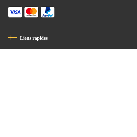
Liens rapides
Politique De Confidentialité
Charte De Comportement
contact
Latin Patriarchate Road
P.O.B 14152, Jerusalem 9114101
Tel
: +972 (2) 6471400
Email:
Chancellery@lpj.org