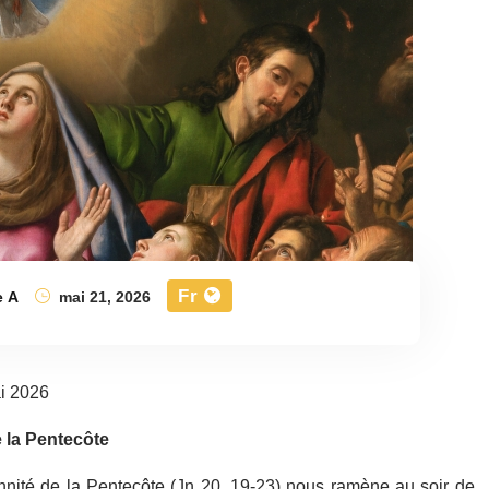
Fr
e A
mai 21, 2026
i 2026
 la Pentecôte
nité de la Pentecôte (Jn 20, 19-23) nous ramène au soir de