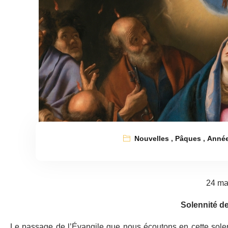
Nouvelles
,
Pâques
,
Anné
24 ma
Solennité de
Le passage de l’Évangile que nous écoutons en cette solen