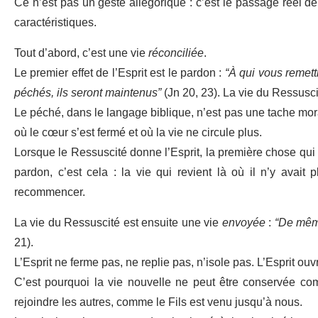
Ce n’est pas un geste allégorique : c’est le passage réel de
caractéristiques.
Tout d’abord, c’est une vie
réconciliée
.
Le premier effet de l’Esprit est le pardon :
“À qui vous remett
péchés, ils seront maintenus”
(Jn 20, 23). La vie du Ressusci
Le péché, dans le langage biblique, n’est pas une tache morale
où le cœur s’est fermé et où la vie ne circule plus.
Lorsque le Ressuscité donne l’Esprit, la première chose qui 
pardon, c’est cela : la vie qui revient là où il n’y avait p
recommencer.
La vie du Ressuscité est ensuite une vie
envoyée
:
“De même
21).
L’Esprit ne ferme pas, ne replie pas, n’isole pas. L’Esprit ouvr
C’est pourquoi la vie nouvelle ne peut être conservée com
rejoindre les autres, comme le Fils est venu jusqu’à nous.