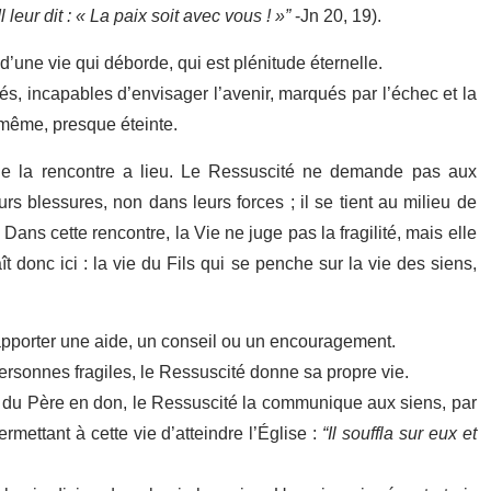
Il leur dit : « La paix soit avec vous ! »”
-Jn 20, 19).
’une vie qui déborde, qui est plénitude éternelle.
rayés, incapables d’envisager l’avenir, marqués par l’échec et la
e-même, presque éteinte.
que la rencontre a lieu. Le Ressuscité ne demande pas aux
eurs blessures, non dans leurs forces ; il se tient au milieu de
. Dans cette rencontre, la Vie ne juge pas la fragilité, mais elle
aît donc ici : la vie du Fils qui se penche sur la vie des siens,
apporter une aide, un conseil ou un encouragement.
s personnes fragiles, le Ressuscité donne sa propre vie.
çue du Père en don, le Ressuscité la communique aux siens, par
ettant à cette vie d’atteindre l’Église :
“Il souffla sur eux et