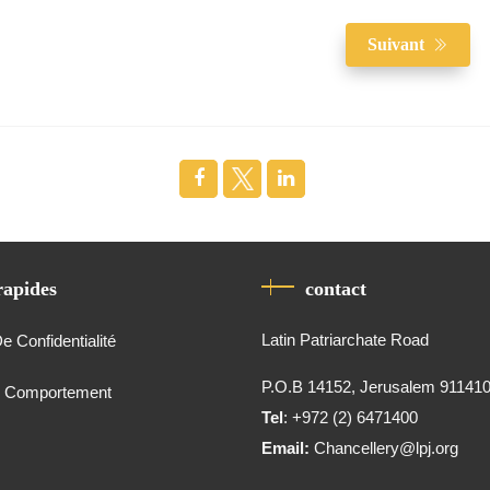
Suivant
rapides
contact
Latin Patriarchate Road
De Confidentialité
P.O.B 14152, Jerusalem 91141
e Comportement
Tel
: +972 (2) 6471400
Email:
Chancellery@lpj.org