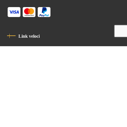
Link veloci
Informativa Sulla Privacy
Codice Di Condotta
Contatto
Latin Patriarchate Road
P.O.B 14152, Jerusalem 9114101
Tel
: +972 (2) 6471400
Email:
Chancellery@lpj.org