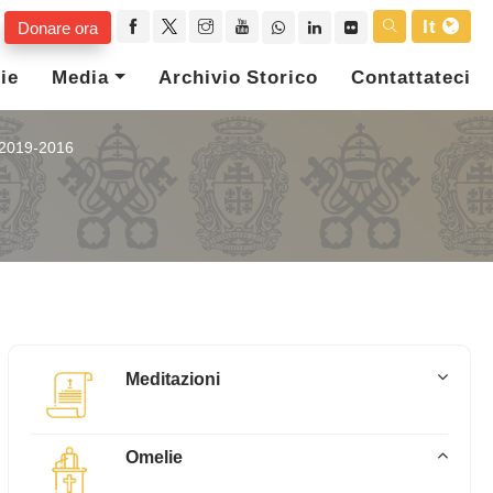
It
Donare ora
ie
Media
Archivio Storico
Contattateci
2019-2016
Meditazioni
Omelie