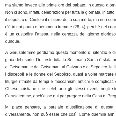
ma siamo invece alle prime ore del sabato. In questo giorno l
Non ci sono, infatti, celebrazioni per tutta la giornata. In tut
il sepolcro di Cristo e il mistero della sua morte, ma non 
c’è in noi paura e nemmeno tremore (28, 4), perché nel cuor
è un custodire l’attesa, nella certezza del giorno glorios
dunque.
A Gerusalemme perdiamo questo momento di silenzio e di at
gioia del risorto. Del resto tutta la Settimana Santa è stata 
al Getsemani e dal Getsemani al Calvario e al Sepolcro, le litu
i discepoli e le donne del Sepolcro, quasi a voler marcare
liturgie ritmate da tempi e meccanismi antichi e complicati 
Chiese cristiane che celebrano gli stessi eventi negli st
Gerusalemme, anch’esse qui per pregare nella Casa di Preghiera
Mi piace pensare, a parziale giustificazione di quest
diversamente, non può esser che così. Come duemila anni 