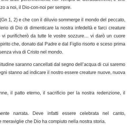
zo a noi, il Dio-con-noi per sempre.
 (Gn 1, 2) e che con il diluvio sommerge il mondo del peccato,
erio di Dio di dimenticare la nostra infedeltà e farci creature
 vi purificherò da tutte le vostre sozzure… vi darò un cuore
rito che, donato dal Padre e dal Figlio risorto e sceso prima
resenza viva di Cristo nel mondo.
 solitudine saranno cancellati dal segno dell’acqua di cui saremo
segni stanno ad indicare il nostro essere creature nuove, nuova
 il patto eterno, il sacrificio per la nostra redenzione, il
te narrata. Deve infatti essere celebrata nel canto,
le meraviglie che Dio ha compiuto nella nostra storia.