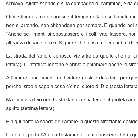
schiavo. Allora scende e si fa compagno di cammino, e da qu
Ogni storia d’amore conosce il tempo della crisi: Israele inci
non si arrende, non abbandona per sempre. E quando noi siam
“Anche se i monti si spostassero e i colli vacillassero, non 
alleanza di pace; dice il Signore che ti usa misericordia” (Is 
La strada dell’amore conosce vie altre da quelle che noi ci 
lettura). E infatti va lontano e arriva a chiamare anche lo strani
All’amore, poi, piace condividere gusti e desideri: per que
perché Israele sappia cosa c’è nel cuore di Dio (sesta lettura
Ma, infine, a Dio non basta darci la sua legge: il profeta annun
spirito (settima lettura).
Fin qui porta la strada dell’amore, a questo straziante deside
Fin qui ci porta l’Antico Testamento, a riconoscere che di 