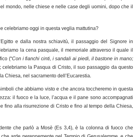
l mondo, nelle chiese e nelle case degli uomini, dopo che il
 celebriamo oggi in questa veglia mattutina?
Egitto e dalla nostra schiavitù, il passaggio del Signore in
briamo la cena pasquale, il memoriale attraverso il quale il
ico (“
Con i fianchi cinti, i sandali ai piedi, il bastone in mano;
); celebriamo la Pasqua di Cristo, il suo passaggio da questo
la Chiesa, nel sacramento dell’Eucarestia.
e simboli che abbiamo visto e che ancora toccheremo in questa
vezza: il fuoco e la luce, l’acqua e il pane sono accompagnati
 fino alla risurrezione di Cristo e fino al tempo della Chiesa,
rdente che parlò a Mosè (Es 3,4), è la colonna di fuoco che
ma che arde perennemente nel Tempio di Gerusalemme, e che