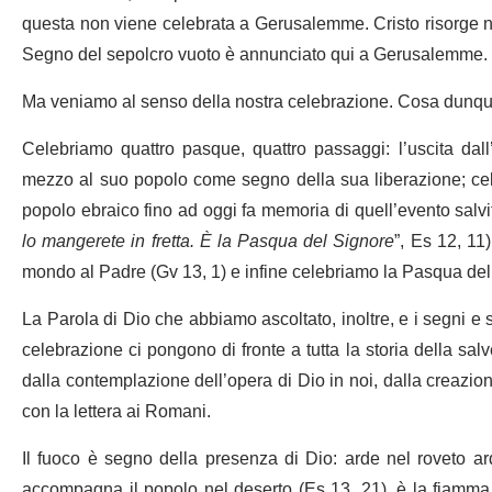
questa non viene celebrata a Gerusalemme. Cristo risorge ne
Segno del sepolcro vuoto è annunciato qui a Gerusalemme.
Ma veniamo al senso della nostra celebrazione. Cosa dunque
Celebriamo quattro pasque, quattro passaggi: l’uscita dall’
mezzo al suo popolo come segno della sua liberazione; cele
popolo ebraico fino ad oggi fa memoria di quell’evento salvif
lo mangerete in fretta.
È la Pasqua del Signore
”, Es 12, 11
mondo al Padre (Gv 13, 1) e infine celebriamo la Pasqua del
La Parola di Dio che abbiamo ascoltato, inoltre, e i segni 
celebrazione ci pongono di fronte a tutta la storia della sal
dalla contemplazione dell’opera di Dio in noi, dalla creazione
con la lettera ai Romani.
Il fuoco è segno della presenza di Dio: arde nel roveto a
accompagna il popolo nel deserto (Es 13, 21), è la fiam