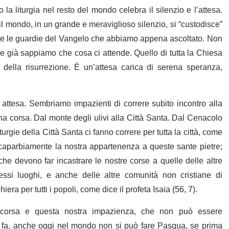
a liturgia nel resto del mondo celebra il silenzio e l’attesa.
to il mondo, in un grande e meraviglioso silenzio, si “custodisce”
come le guardie del Vangelo che abbiamo appena ascoltato. Non
e già sappiamo che cosa ci attende. Quello di tutta la Chiesa
o della risurrezione. È un’attesa carica di serena speranza,
tesa. Sembriamo impazienti di correre subito incontro alla
una corsa. Dal monte degli ulivi alla Città Santa. Dal Cenacolo
rgie della Città Santa ci fanno correre per tutta la città, come
 caparbiamente la nostra appartenenza a queste sante pietre;
che devono far incastrare le nostre corse a quelle delle altre
essi luoghi, e anche delle altre comunità non cristiane di
 per tutti i popoli, come dice il profeta Isaia (56, 7).
a corsa e questa nostra impazienza, che non può essere
fa, anche oggi nel mondo non si può fare Pasqua, se prima