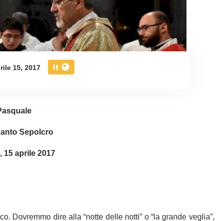
It
rile 15, 2017
Pasquale
Santo Sepolcro
15 aprile 2017
o. Dovremmo dire alla “notte delle notti” o “la grande veglia”,