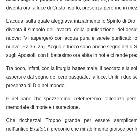
diventa ora la luce di Cristo risorto, presenza perenne in mez
L’acqua, sulla quale aleggiava inizialmente lo Spirito di Dio
diventa il simbolo del lavacro, della purificazione, del desid
nuove: “Vi aspergerò con acqua pura e sarete purificati; io
nuovo” Ez 36, 25). Acqua e fuoco sono anche segno dello Spi
sugli Apostoli, con il battesimo ora abita in noi e ci rende p
Tra poco, infatti, con la liturgia battesimale, il peccato e la
aspersi e dal segno del cero pasquale, la luce. Uniti, i due 
presenza di Dio nel mondo.
E nel pane che spezzeremo, celebreremo l’alleanza perenne,
memoriale di morte e risurrezione.
Che ricchezza! Troppo grande per essere semplicemen
nell’antico
Exultet
, il preconio che mirabilmente gioisce per 