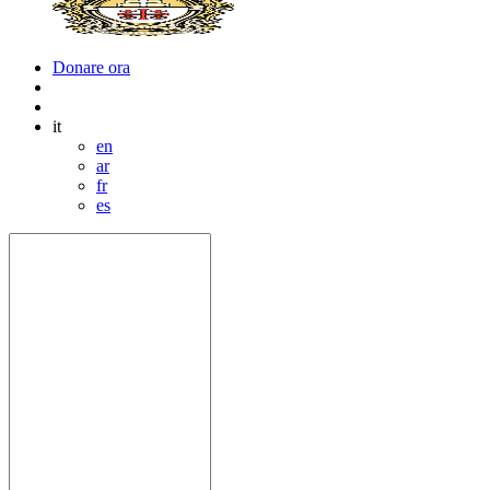
Donare ora
it
en
ar
fr
es