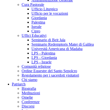
Amministrazione Generale
Cura Pastorale
Ufficio Liturgico
Ufficio per le vocazioni
Giordania
Palestina
Isreale
Cipro
Uffici Educativi
Seminario di Beit Jala
Seminario Redemptoris Mater di Galilea
Università Americana di Madaba
LPS - Palestina
LPS - Giordania
LPS - Israele
Comunità religiose
Ordine Equestre del Santo Sepolcro
Regolamento per i sacerdoti visitatori
Chi siamo
Patriarch
Biografia
Meditazioni
Omelie
Conferenze
Discorsi