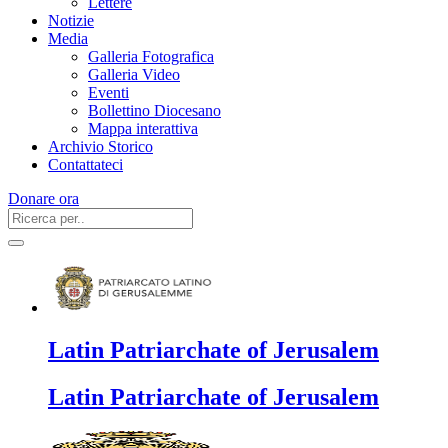
Lettere
Notizie
Media
Galleria Fotografica
Galleria Video
Eventi
Bollettino Diocesano
Mappa interattiva
Archivio Storico
Contattateci
Donare ora
Latin Patriarchate of Jerusalem
Latin Patriarchate of Jerusalem