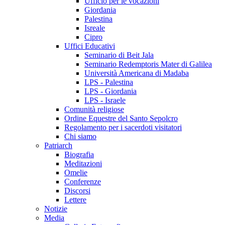
Ufficio per le vocazioni
Giordania
Palestina
Isreale
Cipro
Uffici Educativi
Seminario di Beit Jala
Seminario Redemptoris Mater di Galilea
Università Americana di Madaba
LPS - Palestina
LPS - Giordania
LPS - Israele
Comunità religiose
Ordine Equestre del Santo Sepolcro
Regolamento per i sacerdoti visitatori
Chi siamo
Patriarch
Biografia
Meditazioni
Omelie
Conferenze
Discorsi
Lettere
Notizie
Media