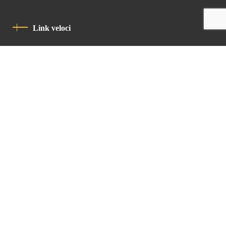
Link veloci
Informativa Sulla Privacy
Codice Di Condotta
Contatto
Latin Patriarchate Road
P.O.B 14152, Jerusalem 9114101
Tel
: +972 (2) 6471400
Email:
Chancellery@lpj.org