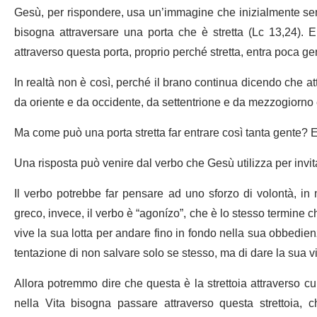
Gesù, per rispondere, usa un’immagine che inizialmente sem
bisogna attraversare una porta che è stretta (Lc 13,24). 
attraverso questa porta, proprio perché stretta, entra poca ge
In realtà non è così, perché il brano continua dicendo che at
da oriente e da occidente, da settentrione e da mezzogiorno
Ma come può una porta stretta far entrare così tanta gente? E
Una risposta può venire dal verbo che Gesù utilizza per invita
Il verbo potrebbe far pensare ad uno sforzo di volontà, in
greco, invece, il verbo è “agonízo”, che è lo stesso termine
vive la sua lotta per andare fino in fondo nella sua obbedienz
tentazione di non salvare solo se stesso, ma di dare la sua vit
Allora potremmo dire che questa è la strettoia attraverso c
nella Vita bisogna passare attraverso questa strettoia,