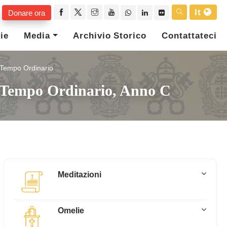
It
Donare ora
ie
Media
Archivio Storico
Contattateci
l Tempo Ordinario
l Tempo Ordinario, Anno C
Meditazioni
Omelie