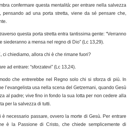
bra confermare questa mentalità: per entrare nella salvezza
E, pensando ad una porta stretta, viene da sé pensare che,
nte.
traverso questa porta stretta entra tantissima gente: “Verranno
 e siederanno a mensa nel regno di Dio” (Lc 13,29).
, ci chiediamo, allora chi è che rimane fuori?
re ad entrare: “sforzatevi” (Lc 13,24).
 modo che entrerebbe nel Regno solo chi si sforza di più. In
 che l’evangelista usa nella scena del Getzemani, quando Gesù
a al padre; vive fino in fondo la sua lotta per non cedere alla
a per la salvezza di tutti.
ui è necessario passare, ovvero la morte di Gesù. Per entrare
 che è la Passione di Cristo, che chiede semplicemente di