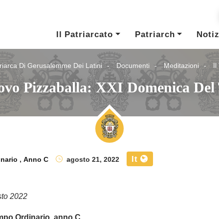
Il Patriarcato
Patriarch
Notiz
riarca Di Gerusalemme Dei Latini
Documenti
Meditazioni
I
covo Pizzaballa: XXI Domenica De
It
inario
,
Anno C
agosto 21, 2022
sto 2022
mpo Ordinario, anno C