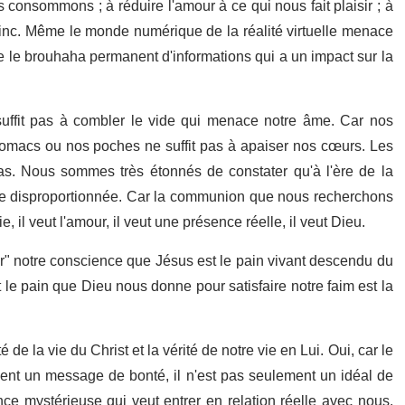
s consommons ; à réduire l'amour à ce qui nous fait plaisir ; à
ainc. Même le monde numérique de la réalité virtuelle menace
e le brouhaha permanent d'informations qui a un impact sur la
ffit pas à combler le vide qui menace notre âme. Car nos
stomacs ou nos poches ne suffit pas à apaiser nos cœurs. Les
as. Nous sommes très étonnés de constater qu'à l'ère de la
e disproportionnée. Car la communion que nous recherchons
 il veut l'amour, il veut une présence réelle, il veut Dieu.
er" notre conscience que Jésus est le pain vivant descendu du
t le pain que Dieu nous donne pour satisfaire notre faim est la
é de la vie du Christ et la vérité de notre vie en Lui. Oui, car le
eulement un message de bonté, il n'est pas seulement un idéal de
ence mystérieuse qui veut entrer en relation réelle avec nous.