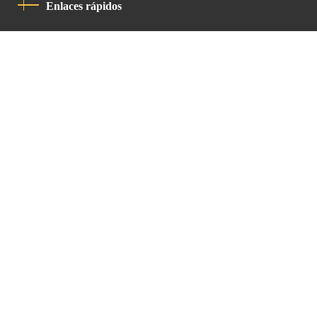
Enlaces rápidos
Política De Privacidad
Código De Conducta
Contacto
Latin Patriarchate Road
P.O.B 14152, Jerusalem 9114101
Tel
: +972 (2) 6471400
Email:
Chancellery@lpj.org
Boletín de noticias