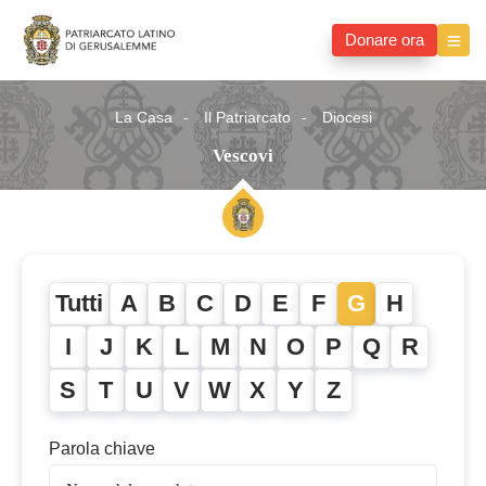
Donare ora
La Casa
Il Patriarcato
Diocesi
Vescovi
Tutti
A
B
C
D
E
F
G
H
I
J
K
L
M
N
O
P
Q
R
S
T
U
V
W
X
Y
Z
Parola chiave