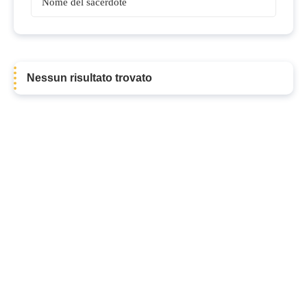
Vescovi
Nessun risultato trovato