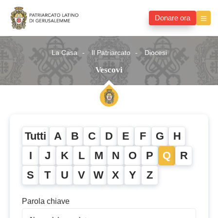
Donare ora
La Casa
Il Patriarcato
Diocesi
Vescovi
Tutti
A
B
C
D
E
F
G
H
I
J
K
L
M
N
O
P
Q
R
S
T
U
V
W
X
Y
Z
Parola chiave