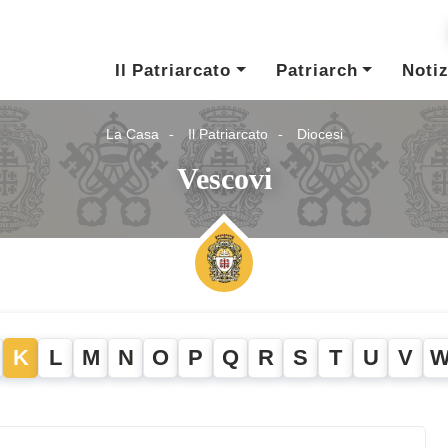
Il Patriarcato
Patriarch
Notiz
La Casa
Il Patriarcato
Diocesi
Vescovi
K
L
M
N
O
P
Q
R
S
T
U
V