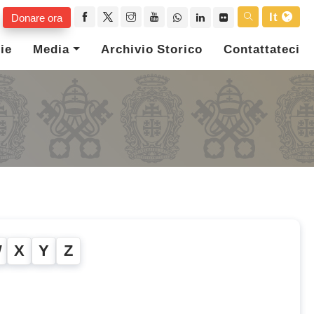
It
Donare ora
ie
Media
Archivio Storico
Contattateci
W
X
Y
Z