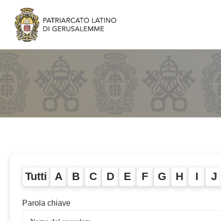
Tutti
A
B
C
D
E
F
G
H
I
J
Parola chiave