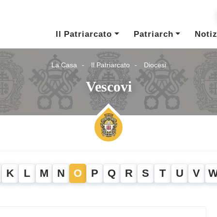
Il Patriarcato
Patriarch
Notiz
La Casa
Il Patriarcato
Diocesi
Vescovi
K
L
M
N
O
P
Q
R
S
T
U
V