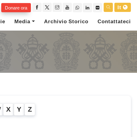
It
Donare ora
ie
Media
Archivio Storico
Contattateci
W
X
Y
Z