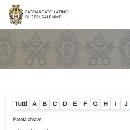
Tutti
A
B
C
D
E
F
G
H
I
J
Parola chiave