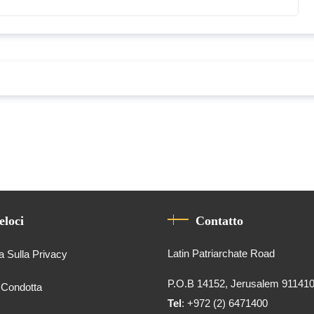
eloci
Contatto
Latin Patriarchate Road
a Sulla Privacy
P.O.B 14152, Jerusalem 91141
 Condotta
Tel
: +972 (2) 6471400