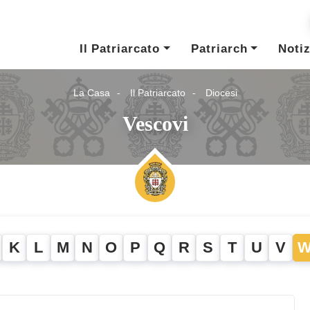
Il Patriarcato
Patriarch
Notiz
La Casa
Il Patriarcato
Diocesi
Vescovi
K
L
M
N
O
P
Q
R
S
T
U
V