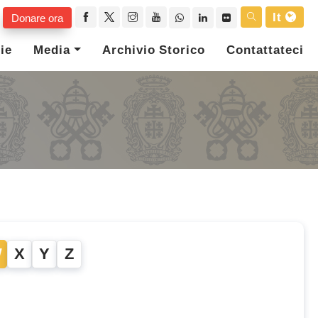
It
Donare ora
ie
Media
Archivio Storico
Contattateci
W
X
Y
Z