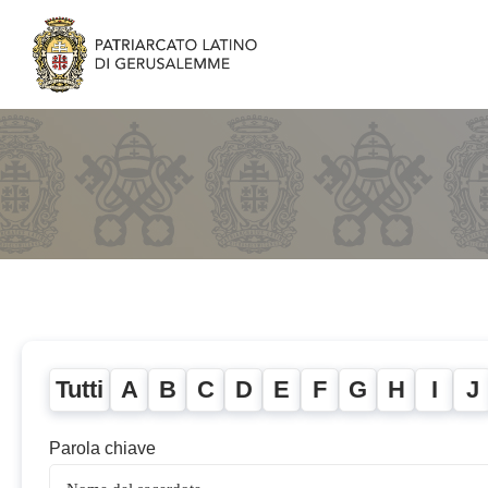
Tutti
A
B
C
D
E
F
G
H
I
J
Parola chiave