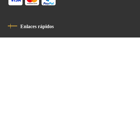
Enlaces rápidos
Política De Privacidad
Código De Conducta
Contacto
Latin Patriarchate Road
P.O.B 14152, Jerusalem 9114101
Tel
: +972 (2) 6471400
Email:
Chancellery@lpj.org