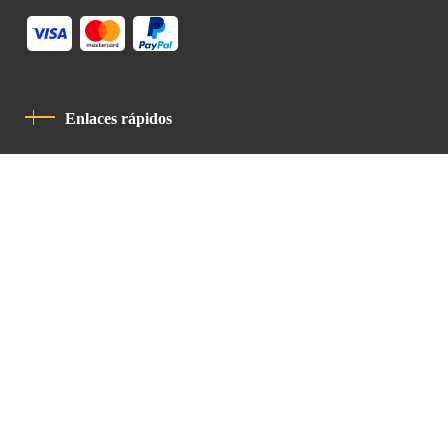
Enlaces rápidos
Política De Privacidad
Código De Conducta
Contacto
Latin Patriarchate Road
P.O.B 14152, Jerusalem 9114101
Tel
: +972 (2) 6471400
Email:
Chancellery@lpj.org