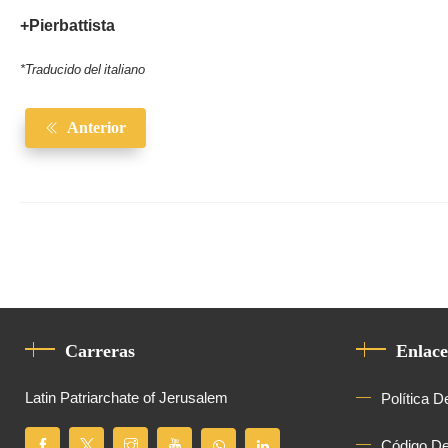
+Pierbattista
*Traducido del italiano
Anterior
Carreras
Enlace
Latin Patriarchate of Jerusalem
Política D
Código D