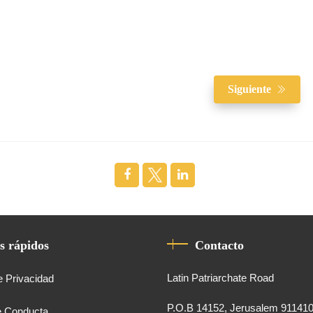
Siguiente
s rápidos
Contacto
Latin Patriarchate Road
e Privacidad
P.O.B 14152, Jerusalem 91141
e Conducta