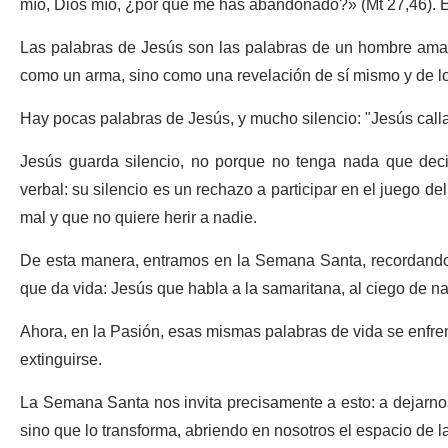
mío, Dios mío, ¿por qué me has abandonado?» (Mt 27,46). E
Las palabras de Jesús son las palabras de un hombre amabl
como un arma, sino como una revelación de sí mismo y de l
Hay pocas palabras de Jesús, y mucho silencio: "Jesús call
Jesús guarda silencio, no porque no tenga nada que decir,
verbal: su silencio es un rechazo a participar en el juego de
mal y que no quiere herir a nadie.
De esta manera, entramos en la Semana Santa, recordando
que da vida: Jesús que habla a la samaritana, al ciego de na
Ahora, en la Pasión, esas mismas palabras de vida se enfren
extinguirse.
La Semana Santa nos invita precisamente a esto: a dejarnos
sino que lo transforma, abriendo en nosotros el espacio de l