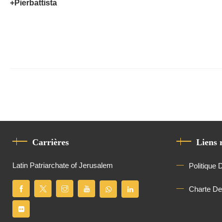
+Pierbattista
Carrières
Liens 
Latin Patriarchate of Jerusalem
Politique 
Charte D