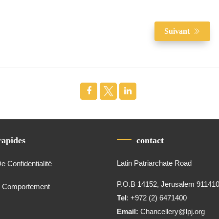
Suivant
rapides
contact
Latin Patriarchate Road
De Confidentialité
P.O.B 14152, Jerusalem 91141
e Comportement
Tel
: +972 (2) 6471400
Email:
Chancellery@lpj.org