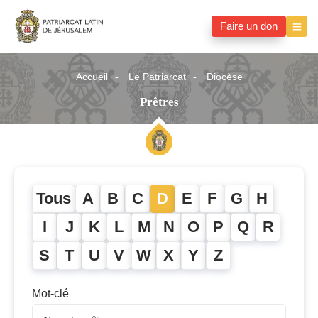
Faire un don
Accueil
Le Patriarcat
Diocèse
Prêtres
Tous
A
B
C
D
E
F
G
H
I
J
K
L
M
N
O
P
Q
R
S
T
U
V
W
X
Y
Z
Mot-clé