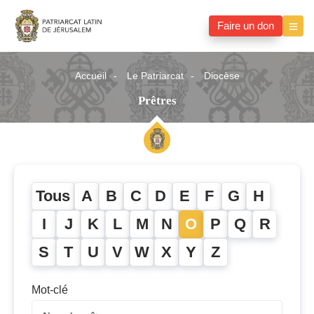
Faire un don
Accueil
Le Patriarcat
Diocèse
Prêtres
Tous
A
B
C
D
E
F
G
H
I
J
K
L
M
N
O
P
Q
R
S
T
U
V
W
X
Y
Z
Mot-clé