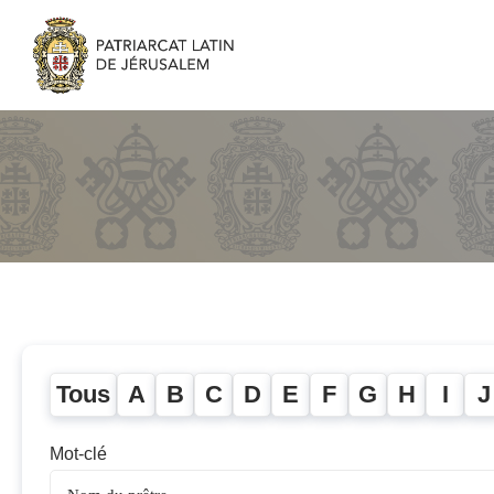
Tous
A
B
C
D
E
F
G
H
I
J
Mot-clé