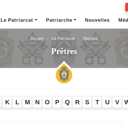
Le Patriarcat
Patriarche
Nouvelles
Méd
Accueil
Le Patriarcat
Diocèse
Prêtres
K
L
M
N
O
P
Q
R
S
T
U
V