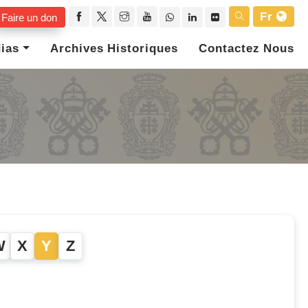
Fr
Faire un don
ias
Archives Historiques
Contactez Nous
W
X
Y
Z