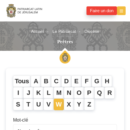
Faire un don
Accueil
Le Patriarcat
Diocèse
Prêtres
Tous
A
B
C
D
E
F
G
H
I
J
K
L
M
N
O
P
Q
R
S
T
U
V
W
X
Y
Z
Mot-clé