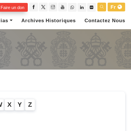
Fr
Faire un don
ias
Archives Historiques
Contactez Nous
W
X
Y
Z