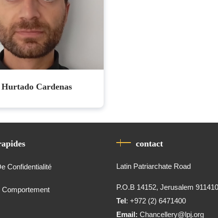
o Hurtado Cardenas
rapides
contact
Latin Patriarchate Road
De Confidentialité
P.O.B 14152, Jerusalem 91141
e Comportement
Tel
: +972 (2) 6471400
Email:
Chancellery@lpj.org