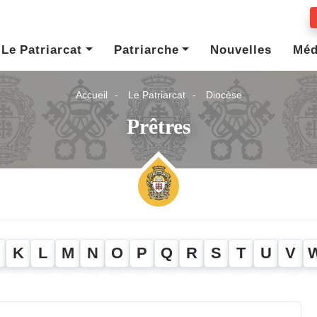
Le Patriarcat
Patriarche
Nouvelles
Méd
Accueil
Le Patriarcat
Diocèse
Prêtres
K
L
M
N
O
P
Q
R
S
T
U
V