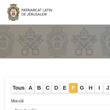
Tous
A
B
C
D
E
F
G
H
I
J
Mot-clé