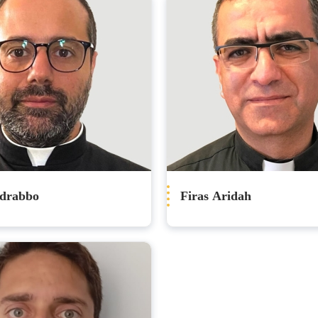
edrabbo
Firas Aridah