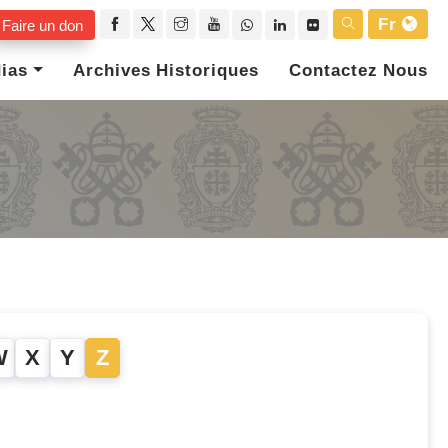
Fr
Faire un don
ias
Archives Historiques
Contactez Nous
W
X
Y
Z