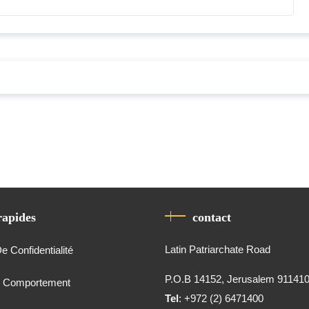
rapides
contact
Latin Patriarchate Road
De Confidentialité
P.O.B 14152, Jerusalem 91141
e Comportement
Tel
: +972 (2) 6471400