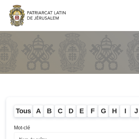
Tous
A
B
C
D
E
F
G
H
I
J
Mot-clé