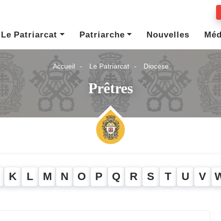
Le Patriarcat
Patriarche
Nouvelles
Méd
Accueil
Le Patriarcat
Diocèse
Prêtres
K
L
M
N
O
P
Q
R
S
T
U
V