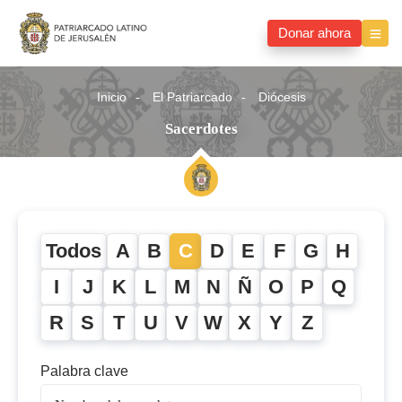
Donar ahora
Inicio
El Patriarcado
Diócesis
Sacerdotes
Todos
A
B
C
D
E
F
G
H
I
J
K
L
M
N
Ñ
O
P
Q
R
S
T
U
V
W
X
Y
Z
Palabra clave