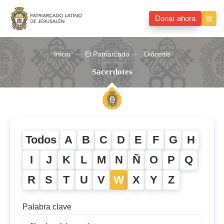
Donar ahora
Inicio
El Patriarcado
Diócesis
Sacerdotes
Todos
A
B
C
D
E
F
G
H
I
J
K
L
M
N
Ñ
O
P
Q
R
S
T
U
V
W
X
Y
Z
Palabra clave