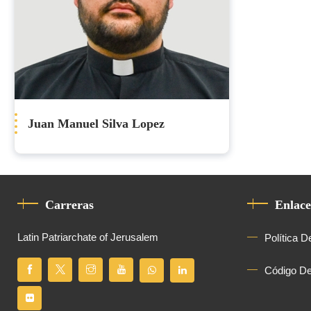
Juan Manuel Silva Lopez
Carreras
Enlace
Latin Patriarchate of Jerusalem
Política D
Código D