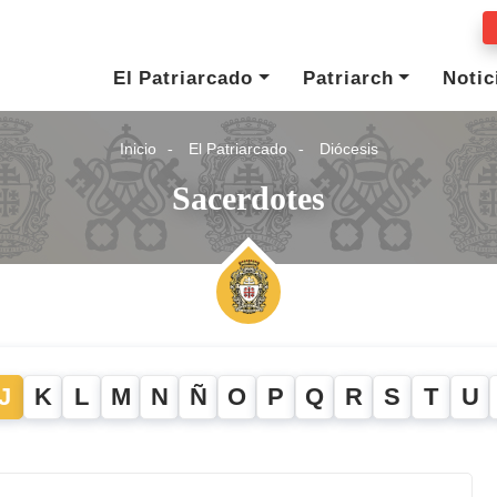
El Patriarcado
Patriarch
Notic
Inicio
El Patriarcado
Diócesis
Sacerdotes
J
K
L
M
N
Ñ
O
P
Q
R
S
T
U