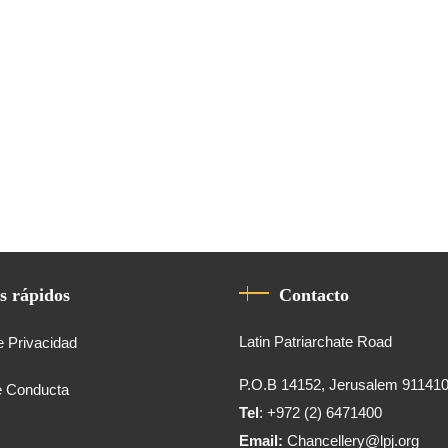
s rápidos
Contacto
Latin Patriarchate Road
e Privacidad
P.O.B 14152, Jerusalem 91141
e Conducta
Tel
: +972 (2) 6471400
Email:
Chancellery@lpj.org