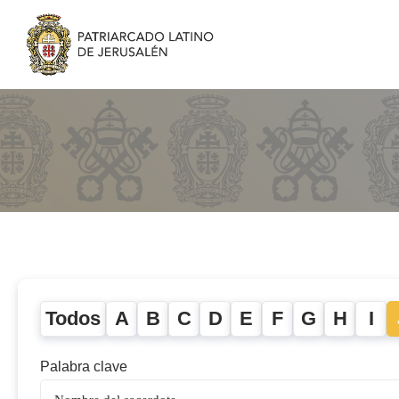
Todos
A
B
C
D
E
F
G
H
I
Palabra clave