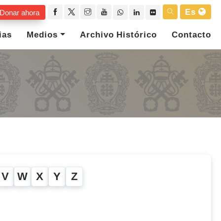
Es
Donar ahora
ias
Medios
Archivo Histórico
Contacto
V
W
X
Y
Z