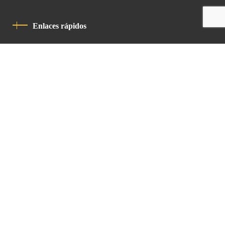
Enlaces rápidos
Política De Privacidad
Código De Conducta
Contacto
Latin Patriarchate Road
P.O.B 14152, Jerusalem 9114101
Tel
: +972 (2) 6471400
Email:
Chancellery@lpj.org