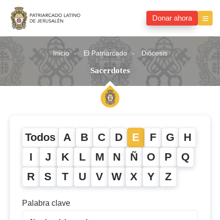
Donar ahora
Inicio
El Patriarcado
Diócesis
Sacerdotes
Todos
A
B
C
D
E
F
G
H
I
J
K
L
M
N
Ñ
O
P
Q
R
S
T
U
V
W
X
Y
Z
Palabra clave